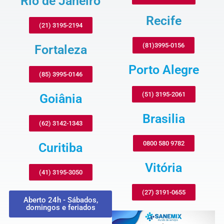
Rio de Janeiro
Recife
(21) 3195-2194
(81)3995-0156
Fortaleza
Porto Alegre
(85) 3995-0146
(51) 3195-2061
Goiânia
Brasilia
(62) 3142-1343
0800 580 9782
Curitiba
Vitória
(41) 3195-3050
(27) 3191-0655
Aberto 24h - Sábados,
domingos e feriados