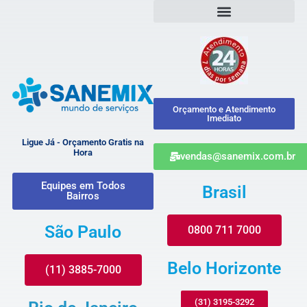
Orçamento e Atendimento
Imediato
Ligue Já - Orçamento Gratis na
Hora
vendas@sanemix.com.br
Equipes em Todos
Brasil
Bairros
São Paulo
0800 711 7000
Belo Horizonte
(11) 3885-7000
(31) 3195-3292