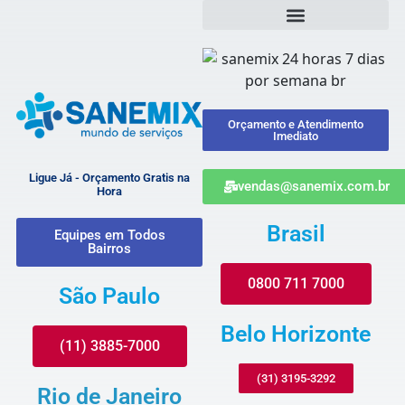
Orçamento e Atendimento
Imediato
Ligue Já - Orçamento Gratis na
vendas@sanemix.com.br
Hora
Brasil
Equipes em Todos
Bairros
0800 711 7000
São Paulo
Belo Horizonte
(11) 3885-7000
(31) 3195-3292
Rio de Janeiro