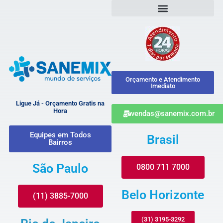
Orçamento e Atendimento
Imediato
Ligue Já - Orçamento Gratis na
Hora
vendas@sanemix.com.br
Equipes em Todos
Brasil
Bairros
São Paulo
0800 711 7000
Belo Horizonte
(11) 3885-7000
(31) 3195-3292