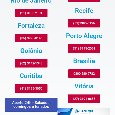
Rio de Janeiro
Recife
(21) 3195-2194
(81)3995-0156
Fortaleza
Porto Alegre
(85) 3995-0146
(51) 3195-2061
Goiânia
Brasilia
(62) 3142-1343
0800 580 9782
Curitiba
Vitória
(41) 3195-3050
(27) 3191-0655
Aberto 24h - Sábados,
domingos e feriados