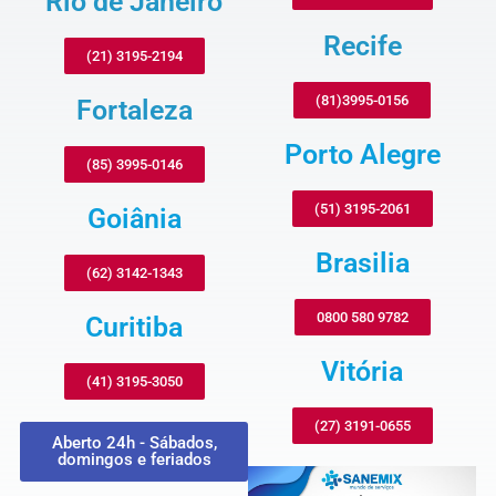
Rio de Janeiro
Recife
(21) 3195-2194
(81)3995-0156
Fortaleza
Porto Alegre
(85) 3995-0146
(51) 3195-2061
Goiânia
Brasilia
(62) 3142-1343
0800 580 9782
Curitiba
Vitória
(41) 3195-3050
(27) 3191-0655
Aberto 24h - Sábados,
domingos e feriados