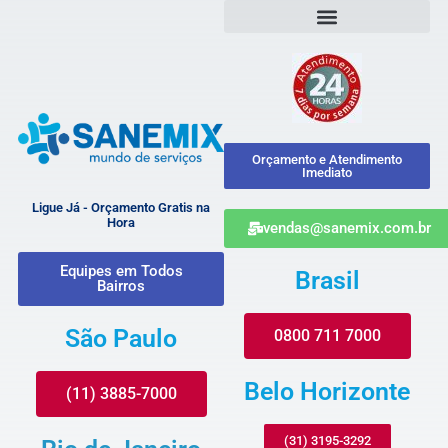
Orçamento e Atendimento
Imediato
Ligue Já - Orçamento Gratis na
Hora
vendas@sanemix.com.br
Equipes em Todos
Brasil
Bairros
São Paulo
0800 711 7000
Belo Horizonte
(11) 3885-7000
(31) 3195-3292