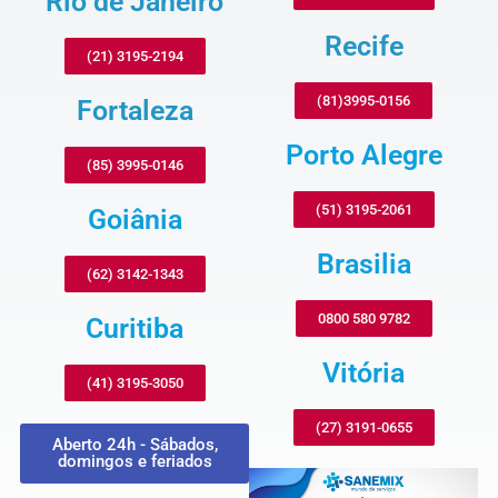
Rio de Janeiro
Recife
(21) 3195-2194
(81)3995-0156
Fortaleza
Porto Alegre
(85) 3995-0146
(51) 3195-2061
Goiânia
Brasilia
(62) 3142-1343
0800 580 9782
Curitiba
Vitória
(41) 3195-3050
(27) 3191-0655
Aberto 24h - Sábados,
domingos e feriados