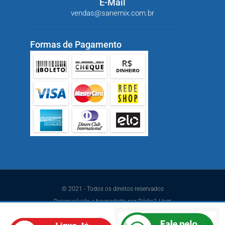
E-Mail
vendas@sanemix.com.br
Formas de Pagamento
© 2021 - Todos os direitos reservados
Desenvolvido e hospedado por Rádio1 Host