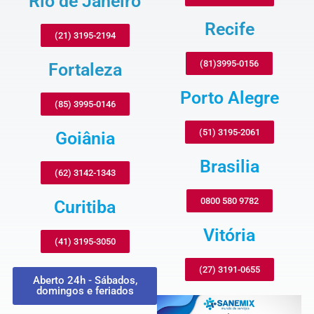
Rio de Janeiro
Recife
(21) 3195-2194
(81)3995-0156
Fortaleza
Porto Alegre
(85) 3995-0146
(51) 3195-2061
Goiânia
Brasilia
(62) 3142-1343
0800 580 9782
Curitiba
Vitória
(41) 3195-3050
(27) 3191-0655
Aberto 24h - Sábados,
domingos e feriados