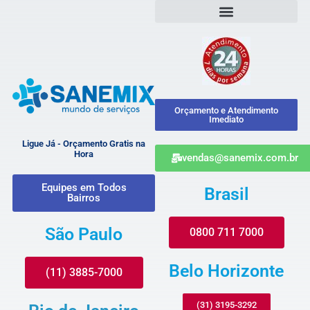
Orçamento e Atendimento
Imediato
Ligue Já - Orçamento Gratis na
Hora
vendas@sanemix.com.br
Equipes em Todos
Brasil
Bairros
São Paulo
0800 711 7000
Belo Horizonte
(11) 3885-7000
(31) 3195-3292