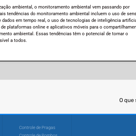
zação ambiental, o monitoramento ambiental vem passando por
pais tendências do monitoramento ambiental incluem o uso de sen
dados em tempo real, o uso de tecnologias de inteligência artificia
so de plataformas online e aplicativos móveis para o compartilhame
mento ambiental. Essas tendências têm o potencial de tornar o
ível a todos.
O que 
Controle de Pragas
Controle de Pombos