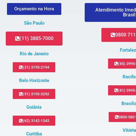
Orçamento na Hora
Atendimento Imed
Brasil
São Paulo
0800 711
(11) 3885-7000
Fortale
Rio de Janeiro
(85) 3995
(21) 3195-2194
Recife
Belo Horizonte
(81) 3995
(31) 3195-3292
Brasili
Goiânia
0800 580
(62) 3142-1343
Vitória
Curitiba