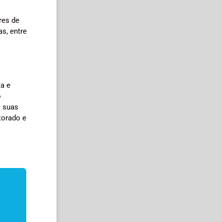
res de
s, entre
.
a e
o
i suas
torado e