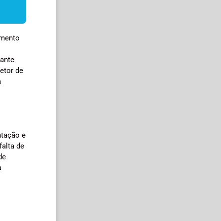
amento
tante
setor de
a
ntação e
falta de
de
a