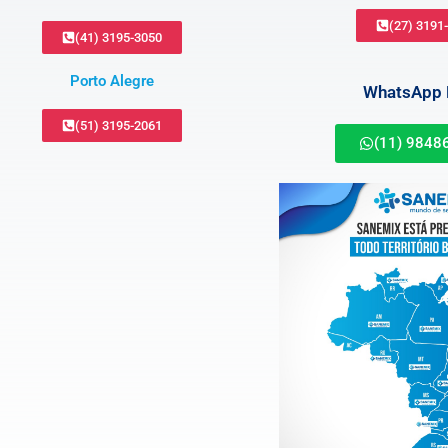
(27) 3191
(41) 3195-3050
Porto Alegre
WhatsApp B
(51) 3195-2061
(11) 9848