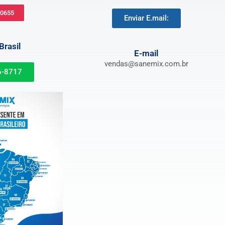
-0655
Enviar E.mail:
rasil
E-mail
vendas@sanemix.com.br
6-8717