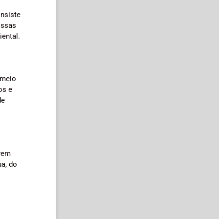
onsiste
Essas
ental.
 meio
os e
de
erem
a, do