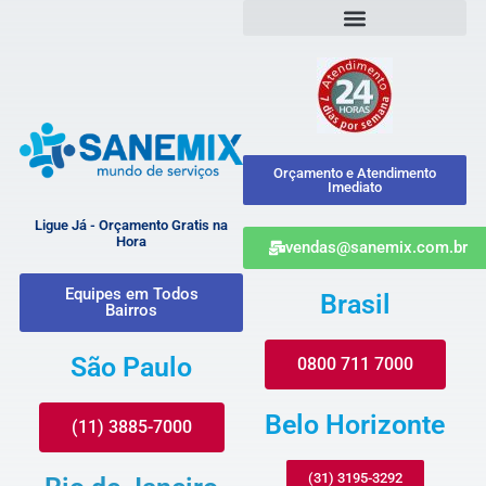
Orçamento e Atendimento
Imediato
Ligue Já - Orçamento Gratis na
Hora
vendas@sanemix.com.br
Equipes em Todos
Brasil
Bairros
São Paulo
0800 711 7000
Belo Horizonte
(11) 3885-7000
(31) 3195-3292