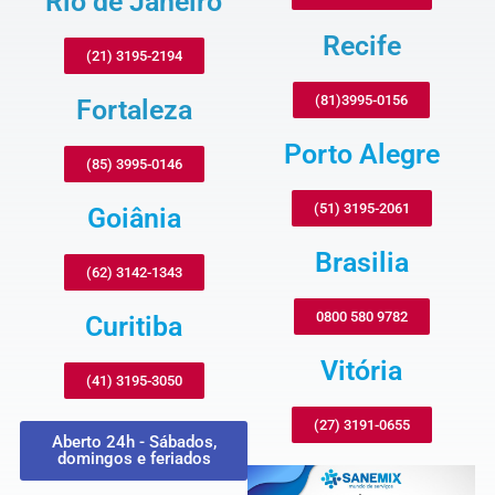
Rio de Janeiro
Recife
(21) 3195-2194
(81)3995-0156
Fortaleza
Porto Alegre
(85) 3995-0146
(51) 3195-2061
Goiânia
Brasilia
(62) 3142-1343
0800 580 9782
Curitiba
Vitória
(41) 3195-3050
(27) 3191-0655
Aberto 24h - Sábados,
domingos e feriados