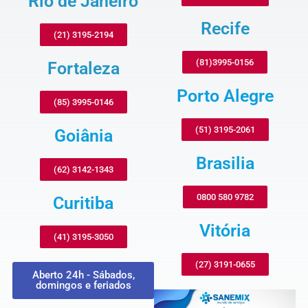
Rio de Janeiro
Recife
(21) 3195-2194
(81)3995-0156
Fortaleza
Porto Alegre
(85) 3995-0146
(51) 3195-2061
Goiânia
Brasilia
(62) 3142-1343
0800 580 9782
Curitiba
Vitória
(41) 3195-3050
(27) 3191-0655
Aberto 24h - Sábados,
domingos e feriados