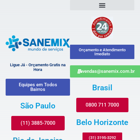
Orçamento e Atendimento
Imediato
Ligue Já - Orçamento Gratis na
Hora
vendas@sanemix.com.br
Equipes em Todos
Brasil
Bairros
São Paulo
0800 711 7000
Belo Horizonte
(11) 3885-7000
(31) 3195-3292