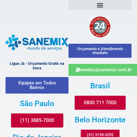
Orçamento e Atendimento
Imediato
Ligue Já - Orçamento Gratis na
Hora
vendas@sanemix.com.br
Equipes em Todos
Brasil
Bairros
São Paulo
0800 711 7000
Belo Horizonte
(11) 3885-7000
(31) 3195-3292