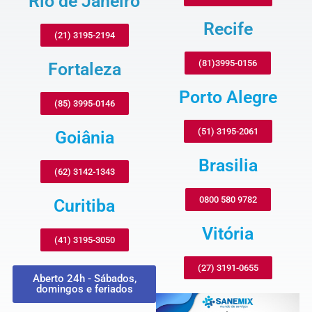
Rio de Janeiro
Recife
(21) 3195-2194
(81)3995-0156
Fortaleza
Porto Alegre
(85) 3995-0146
(51) 3195-2061
Goiânia
Brasilia
(62) 3142-1343
0800 580 9782
Curitiba
Vitória
(41) 3195-3050
(27) 3191-0655
Aberto 24h - Sábados,
domingos e feriados