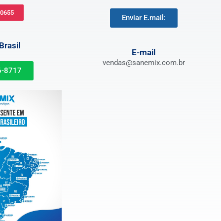
-0655
Enviar E.mail:
rasil
E-mail
vendas@sanemix.com.br
6-8717