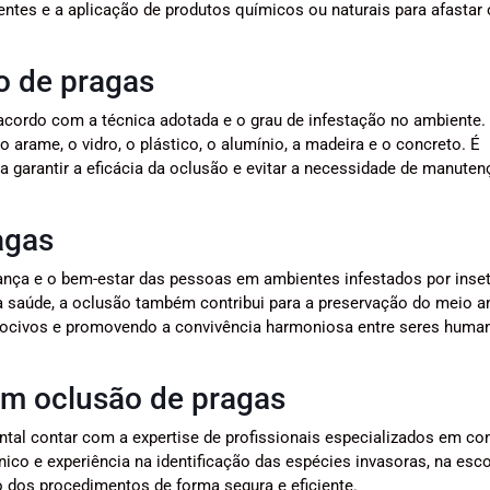
lentes e a aplicação de produtos químicos ou naturais para afastar
ão de pragas
 acordo com a técnica adotada e o grau de infestação no ambiente.
o arame, o vidro, o plástico, o alumínio, a madeira e o concreto. É
ra garantir a eficácia da oclusão e evitar a necessidade de manute
agas
ança e o bem-estar das pessoas em ambientes infestados por inse
 à saúde, a oclusão também contribui para a preservação do meio a
nocivos e promovendo a convivência harmoniosa entre seres huma
 em oclusão de pragas
ental contar com a expertise de profissionais especializados em con
co e experiência na identificação das espécies invasoras, na esc
 dos procedimentos de forma segura e eficiente.