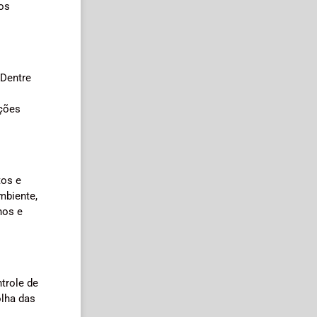
 os
 Dentre
nções
tos e
mbiente,
nos e
trole de
olha das