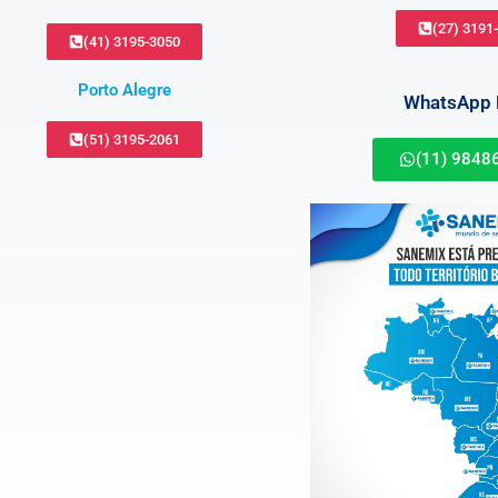
(27) 3191
(41) 3195-3050
Porto Alegre
WhatsApp B
(51) 3195-2061
(11) 9848