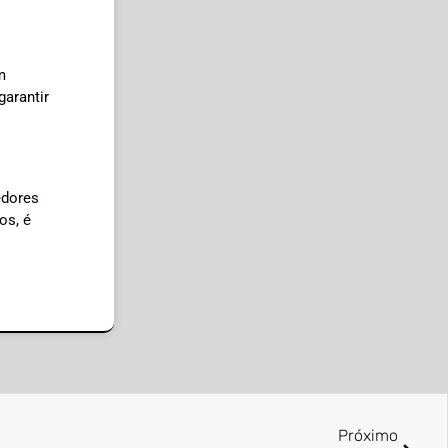
m
garantir
edores
os, é
Próximo