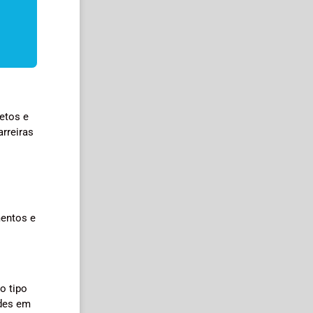
setos e
rreiras
mentos e
o tipo
ades em