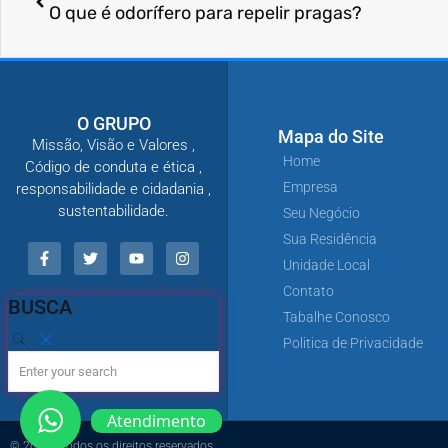
O que é odorífero para repelir pragas?
O GRUPO
Mapa do Site
Missão, Visão e Valores ,
Home
Código de conduta e ética ,
Empresa
responsabilidade e cidadania ,
sustentabilidade.
Seu Negócio
Sua Residência
Unidade Local
Contato
BUSCA
Tabalhe Conosco
Politica de Privacidade
Atendimento
© 2021 - Todos os direitos reservados