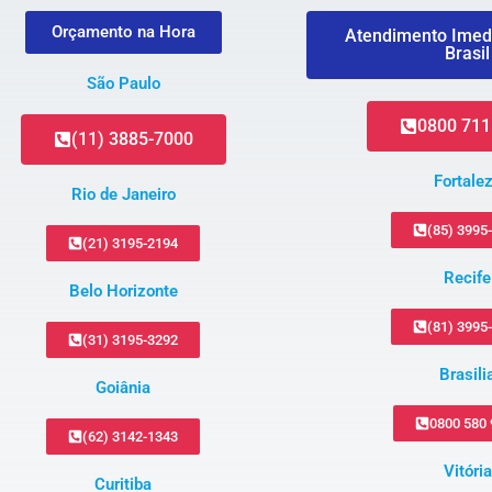
Orçamento na Hora
Atendimento Imed
Brasil
São Paulo
0800 711
(11) 3885-7000
Fortale
Rio de Janeiro
(85) 3995
(21) 3195-2194
Recife
Belo Horizonte
(81) 3995
(31) 3195-3292
Brasili
Goiânia
0800 580
(62) 3142-1343
Vitória
Curitiba