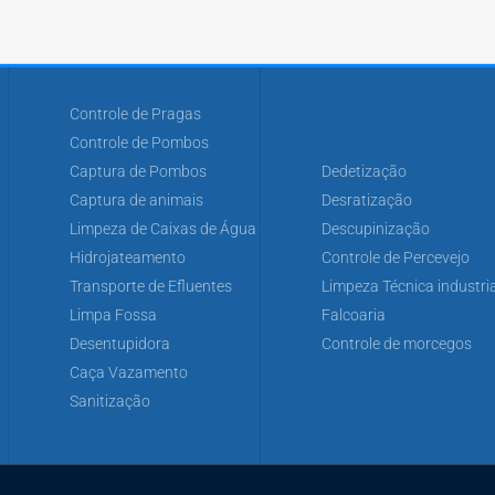
Controle de Pragas
Controle de Pombos
Captura de Pombos
Dedetização
Captura de animais
Desratização
Limpeza de Caixas de Água
Descupinização
Hidrojateamento
Controle de Percevejo
Transporte de Efluentes
Limpeza Técnica industria
Limpa Fossa
Falcoaria
Desentupidora
Controle de morcegos
Caça Vazamento
Sanitização