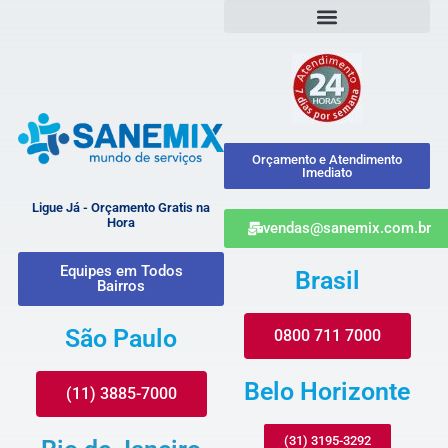
Orçamento e Atendimento
Imediato
Ligue Já - Orçamento Gratis na
Hora
vendas@sanemix.com.br
Equipes em Todos
Brasil
Bairros
São Paulo
0800 711 7000
Belo Horizonte
(11) 3885-7000
(31) 3195-3292