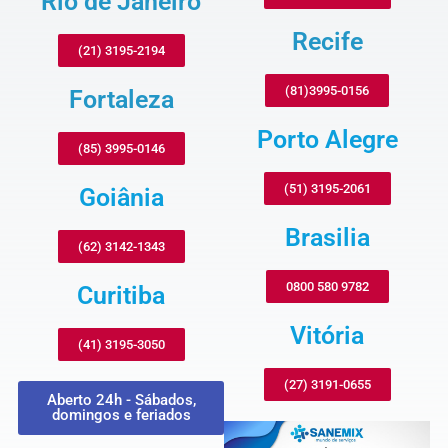
Rio de Janeiro
Recife
(21) 3195-2194
(81)3995-0156
Fortaleza
Porto Alegre
(85) 3995-0146
(51) 3195-2061
Goiânia
Brasilia
(62) 3142-1343
0800 580 9782
Curitiba
Vitória
(41) 3195-3050
(27) 3191-0655
Aberto 24h - Sábados,
domingos e feriados