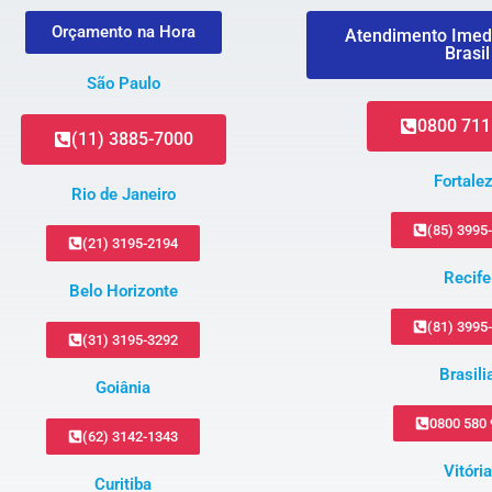
Orçamento na Hora
Atendimento Imed
Brasil
São Paulo
0800 711
(11) 3885-7000
Fortale
Rio de Janeiro
(85) 3995
(21) 3195-2194
Recife
Belo Horizonte
(81) 3995
(31) 3195-3292
Brasili
Goiânia
0800 580
(62) 3142-1343
Vitória
Curitiba