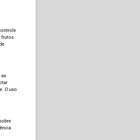
controle
 frutos
de
 as
otar
e. O uso
sobre
ência
e