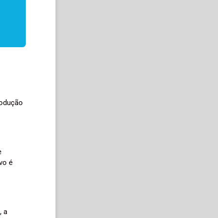
rodução
e
vo é
, a