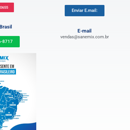
-0655
Enviar E.mail:
rasil
E-mail
vendas@sanemix.com.br
6-8717