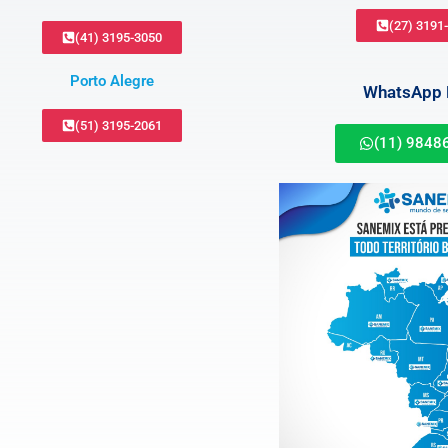
(27) 3191
(41) 3195-3050
Porto Alegre
WhatsApp B
(51) 3195-2061
(11) 9848