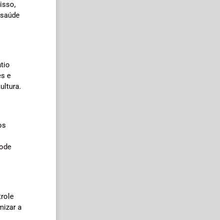
isso,
 saúde
tio
es e
ultura.
os
pode
trole
mizar a