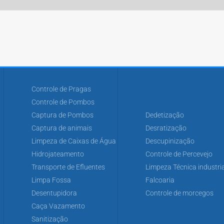
Controle de Pragas
Controle de Pombos
Captura de Pombos
Dedetização
Captura de animais
Desratização
Limpeza de Caixas de Água
Descupinização
Hidrojateamento
Controle de Percevejo
Transporte de Efluentes
Limpeza Técnica industria
Limpa Fossa
Falcoaria
Desentupidora
Controle de morcegos
Caça Vazamento
Sanitização