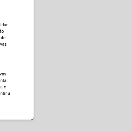
cidas
são
nte.
ovas
rvas
ntal
ra o
ntir a