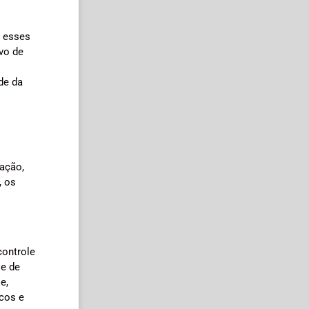
, esses
vo de
de da
ação,
, os
controle
se de
e,
icos e