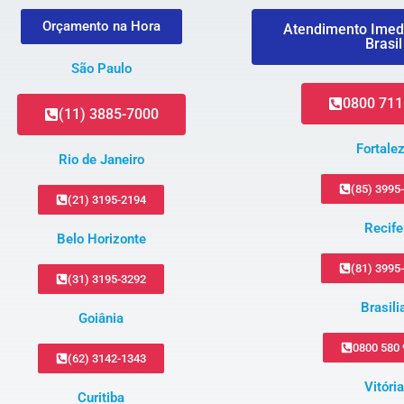
Orçamento na Hora
Atendimento Imed
Brasil
São Paulo
0800 711
(11) 3885-7000
Fortale
Rio de Janeiro
(85) 3995
(21) 3195-2194
Recife
Belo Horizonte
(81) 3995
(31) 3195-3292
Brasili
Goiânia
0800 580
(62) 3142-1343
Vitória
Curitiba