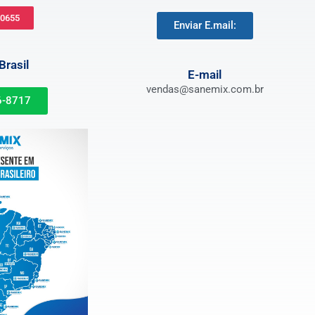
-0655
Enviar E.mail:
rasil
E-mail
vendas@sanemix.com.br
6-8717