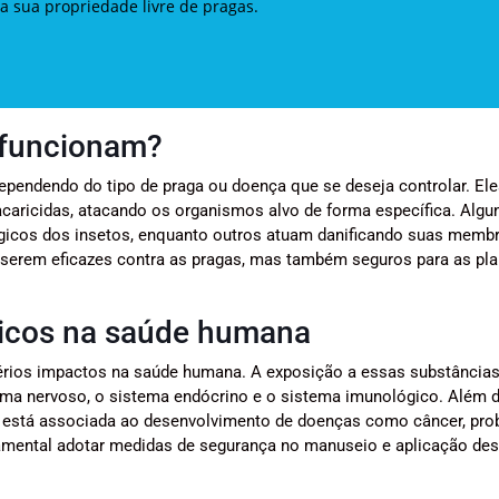
a sua propriedade livre de pragas.
 funcionam?
ependendo do tipo de praga ou doença que se deseja controlar. El
acaricidas, atacando os organismos alvo de forma específica. Algu
lógicos dos insetos, enquanto outros atuam danificando suas memb
 serem eficazes contra as pragas, mas também seguros para as pla
micos na saúde humana
sérios impactos na saúde humana. A exposição a essas substância
ema nervoso, o sistema endócrino e o sistema imunológico. Além d
 está associada ao desenvolvimento de doenças como câncer, pr
ndamental adotar medidas de segurança no manuseio e aplicação de