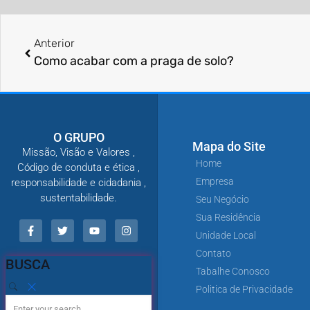
Anterior
Como acabar com a praga de solo?
O GRUPO
Mapa do Site
Missão, Visão e Valores ,
Home
Código de conduta e ética ,
Empresa
responsabilidade e cidadania ,
sustentabilidade.
Seu Negócio
Sua Residência
Unidade Local
Contato
BUSCA
Tabalhe Conosco
Politica de Privacidade