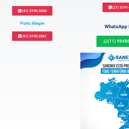
(27) 3191
(41) 3195-3050
Porto Alegre
WhatsApp B
(51) 3195-2061
(11) 9848