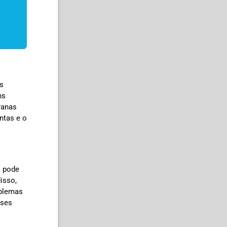
es
ns
ranas
ntas e o
s pode
isso,
oblemas
sses