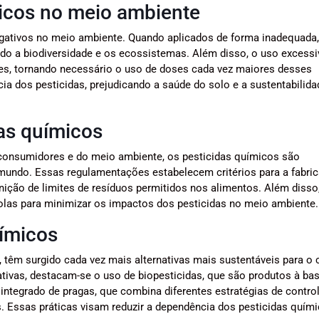
icos no meio ambiente
ativos no meio ambiente. Quando aplicados de forma inadequada
ndo a biodiversidade e os ecossistemas. Além disso, o uso excessi
tes, tornando necessário o uso de doses cada vez maiores desses
ia dos pesticidas, prejudicando a saúde do solo e a sustentabilida
as químicos
s consumidores e do meio ambiente, os pesticidas químicos são
undo. Essas regulamentações estabelecem critérios para a fabric
nição de limites de resíduos permitidos nos alimentos. Além disso
ícolas para minimizar os impactos dos pesticidas no meio ambiente.
uímicos
 têm surgido cada vez mais alternativas mais sustentáveis para o 
ativas, destacam-se o uso de biopesticidas, que são produtos à ba
ntegrado de pragas, que combina diferentes estratégias de control
s. Essas práticas visam reduzir a dependência dos pesticidas quím