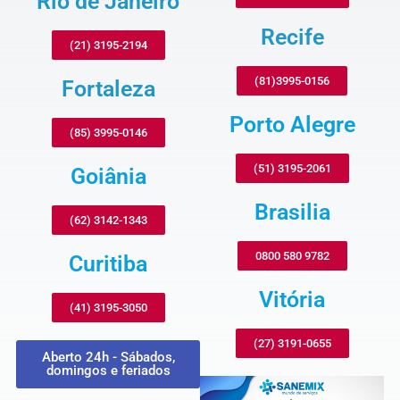
Rio de Janeiro
Recife
(21) 3195-2194
(81)3995-0156
Fortaleza
Porto Alegre
(85) 3995-0146
(51) 3195-2061
Goiânia
Brasilia
(62) 3142-1343
0800 580 9782
Curitiba
Vitória
(41) 3195-3050
(27) 3191-0655
Aberto 24h - Sábados,
domingos e feriados