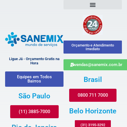
Orçamento e Atendimento
Imediato
Ligue Já - Orçamento Gratis na
Hora
vendas@sanemix.com.br
Equipes em Todos
Brasil
Bairros
São Paulo
0800 711 7000
Belo Horizonte
(11) 3885-7000
(31) 3195-3292