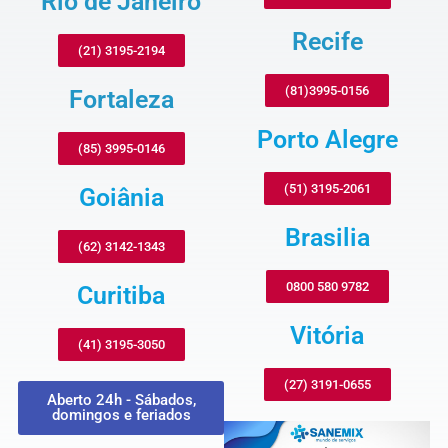
Rio de Janeiro
Recife
(21) 3195-2194
(81)3995-0156
Fortaleza
Porto Alegre
(85) 3995-0146
(51) 3195-2061
Goiânia
Brasilia
(62) 3142-1343
0800 580 9782
Curitiba
Vitória
(41) 3195-3050
(27) 3191-0655
Aberto 24h - Sábados,
domingos e feriados