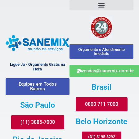
Orçamento e Atendimento
Imediato
Ligue Já - Orçamento Gratis na
Hora
vendas@sanemix.com.br
Equipes em Todos
Brasil
Bairros
São Paulo
0800 711 7000
Belo Horizonte
(11) 3885-7000
(31) 3195-3292