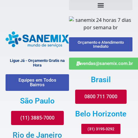
Orçamento e Atendimento
Imediato
Ligue Já - Orçamento Gratis na
vendas@sanemix.com.br
Hora
Brasil
Equipes em Todos
Bairros
0800 711 7000
São Paulo
Belo Horizonte
(11) 3885-7000
(31) 3195-3292
Rio de Janeiro