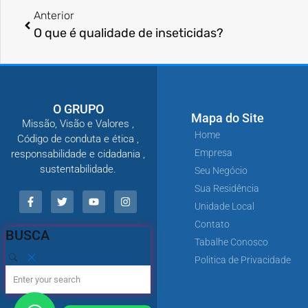
Anterior
O que é qualidade de inseticidas?
O GRUPO
Mapa do Site
Missão, Visão e Valores ,
Home
Código de conduta e ética ,
Empresa
responsabilidade e cidadania ,
sustentabilidade.
Seu Negócio
Sua Residência
Unidade Local
Contato
BUSCA
Tabalhe Conosco
Politica de Privacidade