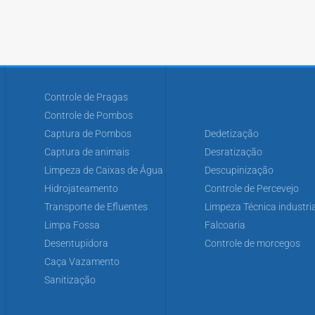
Controle de Pragas
Controle de Pombos
Captura de Pombos
Dedetização
Captura de animais
Desratização
Limpeza de Caixas de Água
Descupinização
Hidrojateamento
Controle de Percevejo
Transporte de Efluentes
Limpeza Técnica industria
Limpa Fossa
Falcoaria
Desentupidora
Controle de morcegos
Caça Vazamento
Sanitização