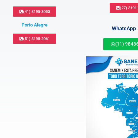
(27) 3191
(41) 3195-3050
Porto Alegre
WhatsApp B
(51) 3195-2061
(11) 9848