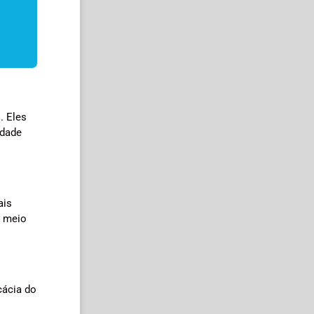
. Eles
idade
ais
o meio
cácia do