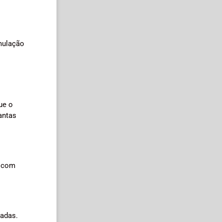
mulação
ue o
antas
s com
jadas.