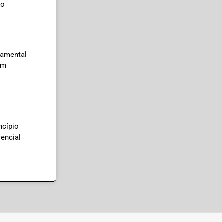
no
damental
om
o
ncípio
sencial