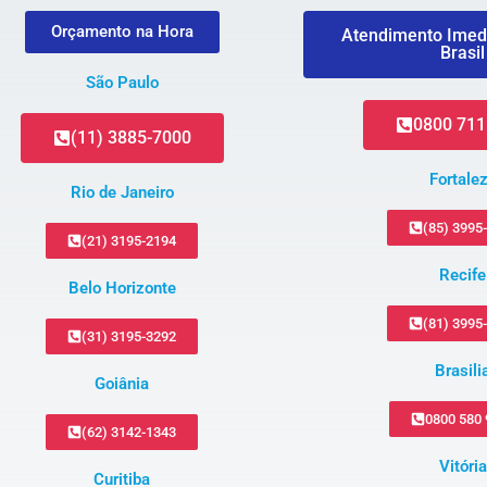
Orçamento na Hora
Atendimento Imed
Brasil
São Paulo
0800 711
(11) 3885-7000
Fortale
Rio de Janeiro
(85) 3995
(21) 3195-2194
Recife
Belo Horizonte
(81) 3995
(31) 3195-3292
Brasili
Goiânia
0800 580
(62) 3142-1343
Vitória
Curitiba