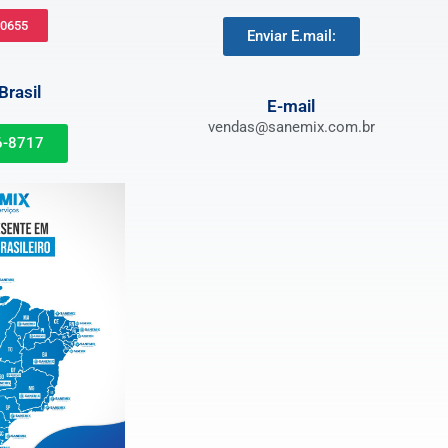
-0655
Enviar E.mail:
rasil
E-mail
vendas@sanemix.com.br
6-8717