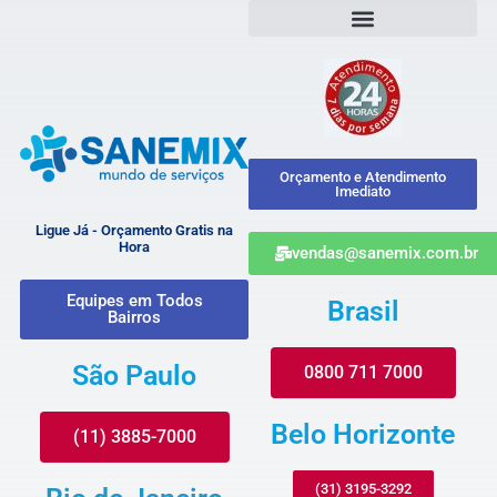
Orçamento e Atendimento
Imediato
Ligue Já - Orçamento Gratis na
Hora
vendas@sanemix.com.br
Equipes em Todos
Brasil
Bairros
São Paulo
0800 711 7000
Belo Horizonte
(11) 3885-7000
(31) 3195-3292