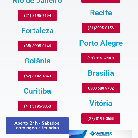
Rio de Janeiro
Recife
(21) 3195-2194
(81)3995-0156
Fortaleza
Porto Alegre
(85) 3995-0146
(51) 3195-2061
Goiânia
Brasilia
(62) 3142-1343
0800 580 9782
Curitiba
Vitória
(41) 3195-3050
(27) 3191-0655
Aberto 24h - Sábados,
domingos e feriados