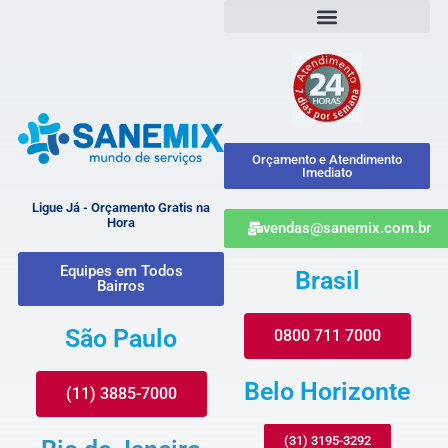
Orçamento e Atendimento
Imediato
Ligue Já - Orçamento Gratis na
Hora
vendas@sanemix.com.br
Equipes em Todos
Brasil
Bairros
São Paulo
0800 711 7000
Belo Horizonte
(11) 3885-7000
(31) 3195-3292