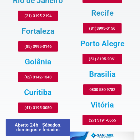
Rio de Janeiro
Recife
(21) 3195-2194
(81)3995-0156
Fortaleza
Porto Alegre
(85) 3995-0146
(51) 3195-2061
Goiânia
Brasilia
(62) 3142-1343
0800 580 9782
Curitiba
Vitória
(41) 3195-3050
(27) 3191-0655
Aberto 24h - Sábados,
domingos e feriados