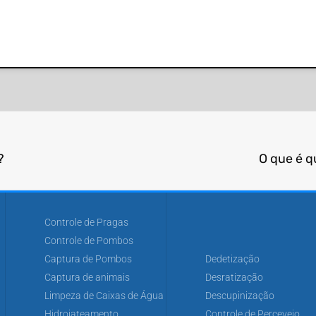
?
O que é q
Controle de Pragas
Controle de Pombos
Captura de Pombos
Dedetização
Captura de animais
Desratização
Limpeza de Caixas de Água
Descupinização
Hidrojateamento
Controle de Percevejo