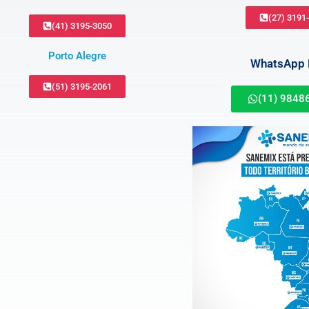
(27) 3191
(41) 3195-3050
Porto Alegre
WhatsApp B
(51) 3195-2061
(11) 9848