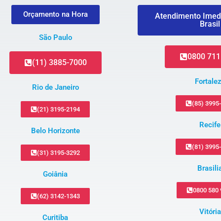
Orçamento na Hora
Atendimento Imed
Brasil
São Paulo
0800 711
(11) 3885-7000
Fortale
Rio de Janeiro
(85) 3995
(21) 3195-2194
Recife
Belo Horizonte
(81) 3995
(31) 3195-3292
Brasili
Goiânia
0800 580
(62) 3142-1343
Vitória
Curitiba