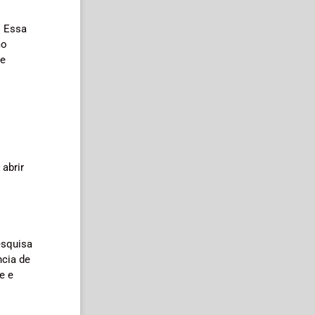
. Essa
mo
de
abrir
esquisa
ncia de
e e