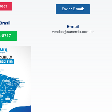
-0655
Enviar E.mail:
rasil
E-mail
vendas@sanemix.com.br
6-8717