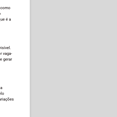
, como
o
que é a
sível.
r vaga-
e gerar
ia
elo
ariações