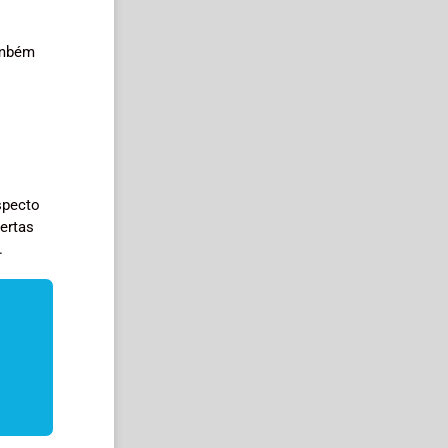
ambém
specto
ertas
.