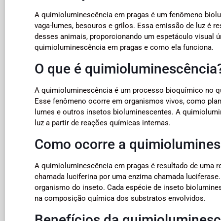
A quimioluminescência em pragas é um fenômeno biolum
vaga-lumes, besouros e grilos. Essa emissão de luz é r
desses animais, proporcionando um espetáculo visual ún
quimioluminescência em pragas e como ela funciona.
O que é quimioluminescência
A quimioluminescência é um processo bioquímico no qual
Esse fenômeno ocorre em organismos vivos, como plantas
lumes e outros insetos bioluminescentes. A quimiolum
luz a partir de reações químicas internas.
Como ocorre a quimiolumines
A quimioluminescência em pragas é resultado de uma r
chamada luciferina por uma enzima chamada luciferase. E
organismo do inseto. Cada espécie de inseto biolumine
na composição química dos substratos envolvidos.
Benefícios da quimiolumines