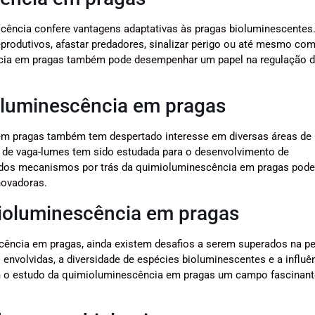
scência confere vantagens adaptativas às pragas bioluminescentes
reprodutivos, afastar predadores, sinalizar perigo ou até mesmo co
cia em pragas também pode desempenhar um papel na regulação 
oluminescência em pragas
 em pragas também tem despertado interesse em diversas áreas de
a de vaga-lumes tem sido estudada para o desenvolvimento de
dos mecanismos por trás da quimioluminescência em pragas pode 
novadoras.
mioluminescência em pragas
ncia em pragas, ainda existem desafios a serem superados na p
nvolvidas, a diversidade de espécies bioluminescentes e a influê
m o estudo da quimioluminescência em pragas um campo fascinant