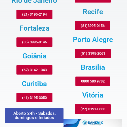
Rio de Janeiro
Recife
(21) 3195-2194
(81)3995-0156
Fortaleza
Porto Alegre
(85) 3995-0146
(51) 3195-2061
Goiânia
Brasilia
(62) 3142-1343
0800 580 9782
Curitiba
Vitória
(41) 3195-3050
(27) 3191-0655
Aberto 24h - Sábados,
domingos e feriados