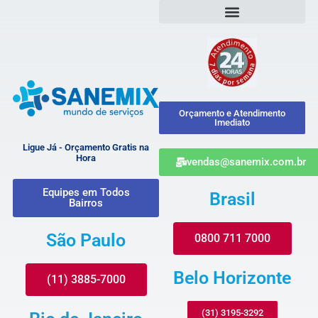
Orçamento e Atendimento
Imediato
Ligue Já - Orçamento Gratis na
Hora
vendas@sanemix.com.br
Equipes em Todos
Brasil
Bairros
São Paulo
0800 711 7000
Belo Horizonte
(11) 3885-7000
(31) 3195-3292