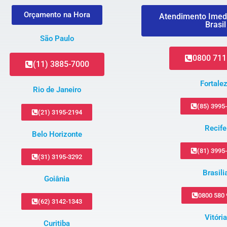
Orçamento na Hora
Atendimento Imed
Brasil
São Paulo
0800 711
(11) 3885-7000
Fortale
Rio de Janeiro
(85) 3995
(21) 3195-2194
Recife
Belo Horizonte
(81) 3995
(31) 3195-3292
Brasili
Goiânia
0800 580
(62) 3142-1343
Vitória
Curitiba