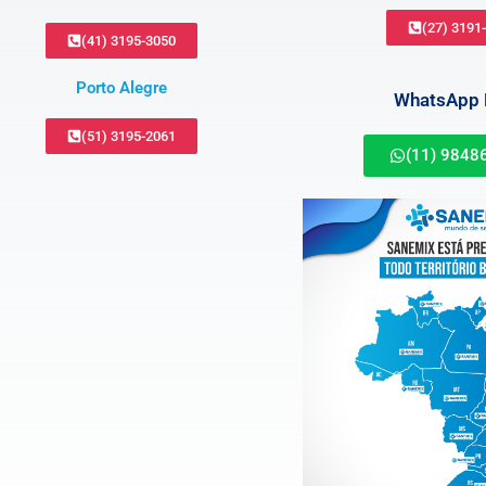
(27) 3191
(41) 3195-3050
Porto Alegre
WhatsApp B
(51) 3195-2061
(11) 9848