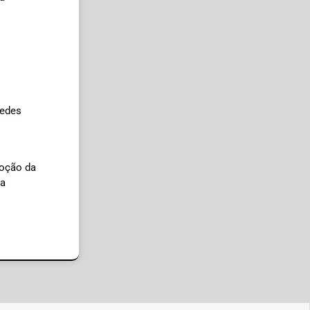
Aedes
moção da
 a