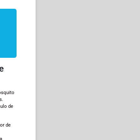
e
osquito
s.
ulo de
or de
ra