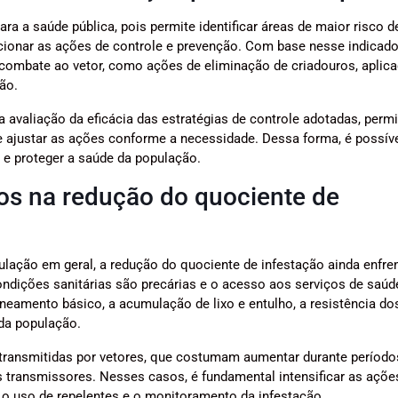
a a saúde pública, pois permite identificar áreas de maior risco d
cionar as ações de controle e prevenção. Com base nesse indicado
 combate ao vetor, como ações de eliminação de criadouros, aplic
ão.
 avaliação da eficácia das estratégias de controle adotadas, permi
e ajustar as ações conforme a necessidade. Dessa forma, é possív
s e proteger a saúde da população.
ios na redução do quociente de
lação em geral, a redução do quociente de infestação ainda enfre
ondições sanitárias são precárias e o acesso aos serviços de saúd
saneamento básico, a acumulação de lixo e entulho, a resistência do
 da população.
 transmitidas por vetores, que costumam aumentar durante período
s transmissores. Nesses casos, é fundamental intensificar as açõe
 o uso de repelentes e o monitoramento da infestação.