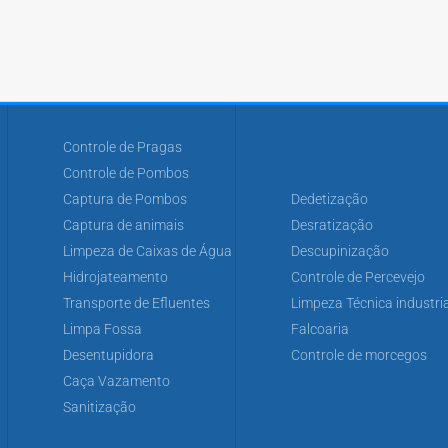
Controle de Pragas
Controle de Pombos
Captura de Pombos
Dedetização
Captura de animais
Desratização
Limpeza de Caixas de Água
Descupinização
Hidrojateamento
Controle de Percevejo
Transporte de Efluentes
Limpeza Técnica industria
Limpa Fossa
Falcoaria
Desentupidora
Controle de morcegos
Caça Vazamento
Sanitização