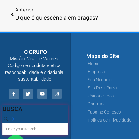
Anterior
O que é quiescência em pragas?
O GRUPO
Mapa do Site
Missão, Visão e Valores ,
Home
Código de conduta e ética ,
Empresa
responsabilidade e cidadania ,
sustentabilidade.
Seu Negócio
Sua Residência
Unidade Local
Contato
BUSCA
Tabalhe Conosco
Politica de Privacidade