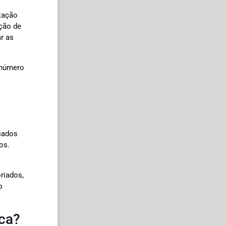
stação
ção de
ar as
 número
icados
os.
riados,
o
ica?