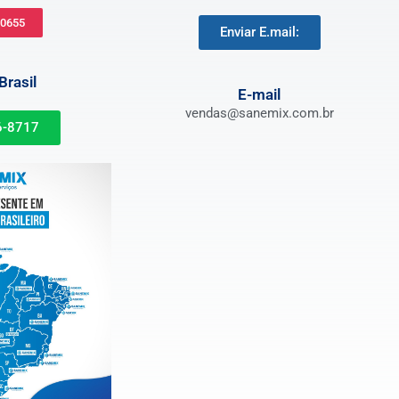
-0655
Enviar E.mail:
rasil
E-mail
vendas@sanemix.com.br
6-8717