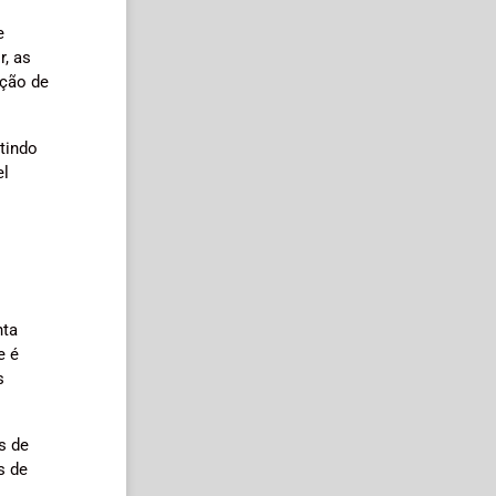
e
r, as
ação de
tindo
el
nta
e é
s
s de
s de