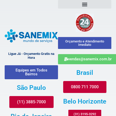
Orçamento e Atendimento
Imediato
Ligue Já - Orçamento Gratis na
Hora
vendas@sanemix.com.br
Equipes em Todos
Brasil
Bairros
São Paulo
0800 711 7000
Belo Horizonte
(11) 3885-7000
(31) 3195-3292