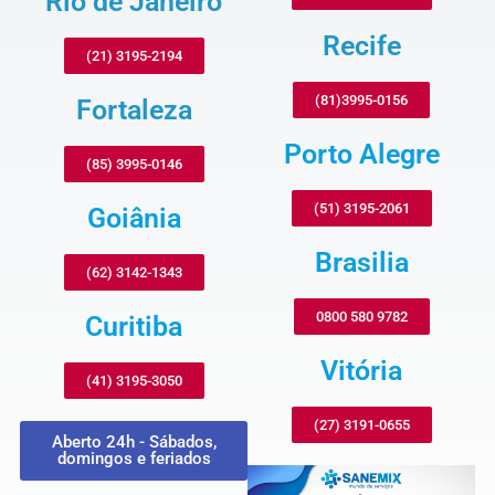
Rio de Janeiro
Recife
(21) 3195-2194
(81)3995-0156
Fortaleza
Porto Alegre
(85) 3995-0146
(51) 3195-2061
Goiânia
Brasilia
(62) 3142-1343
0800 580 9782
Curitiba
Vitória
(41) 3195-3050
(27) 3191-0655
Aberto 24h - Sábados,
domingos e feriados