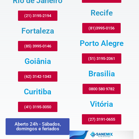
Rio de Janeiro
Recife
(21) 3195-2194
(81)3995-0156
Fortaleza
Porto Alegre
(85) 3995-0146
(51) 3195-2061
Goiânia
Brasilia
(62) 3142-1343
0800 580 9782
Curitiba
Vitória
(41) 3195-3050
(27) 3191-0655
Aberto 24h - Sábados,
domingos e feriados