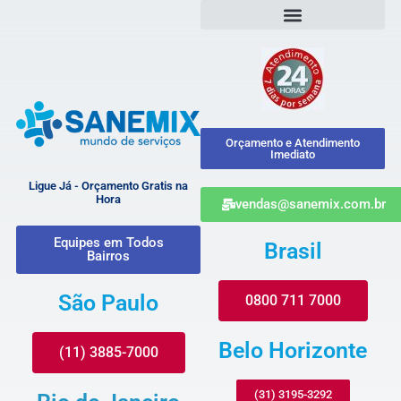
Orçamento e Atendimento
Imediato
Ligue Já - Orçamento Gratis na
Hora
vendas@sanemix.com.br
Equipes em Todos
Brasil
Bairros
São Paulo
0800 711 7000
Belo Horizonte
(11) 3885-7000
(31) 3195-3292