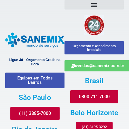
Orçamento e Atendimento
Imediato
Ligue Já - Orçamento Gratis na
Hora
vendas@sanemix.com.br
Equipes em Todos
Brasil
Bairros
São Paulo
0800 711 7000
Belo Horizonte
(11) 3885-7000
(31) 3195-3292