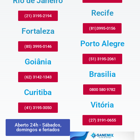
Rio de Janeiro
Recife
(21) 3195-2194
(81)3995-0156
Fortaleza
Porto Alegre
(85) 3995-0146
(51) 3195-2061
Goiânia
Brasilia
(62) 3142-1343
0800 580 9782
Curitiba
Vitória
(41) 3195-3050
(27) 3191-0655
Aberto 24h - Sábados,
domingos e feriados