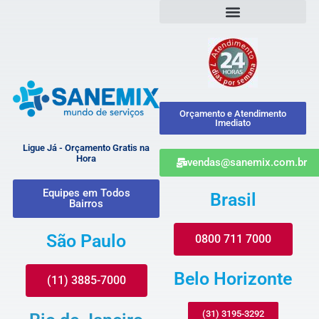
Orçamento e Atendimento
Imediato
Ligue Já - Orçamento Gratis na
Hora
vendas@sanemix.com.br
Equipes em Todos
Brasil
Bairros
São Paulo
0800 711 7000
Belo Horizonte
(11) 3885-7000
(31) 3195-3292