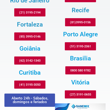
Rio de Janeiro
Recife
(21) 3195-2194
(81)3995-0156
Fortaleza
Porto Alegre
(85) 3995-0146
(51) 3195-2061
Goiânia
Brasilia
(62) 3142-1343
0800 580 9782
Curitiba
Vitória
(41) 3195-3050
(27) 3191-0655
Aberto 24h - Sábados,
domingos e feriados