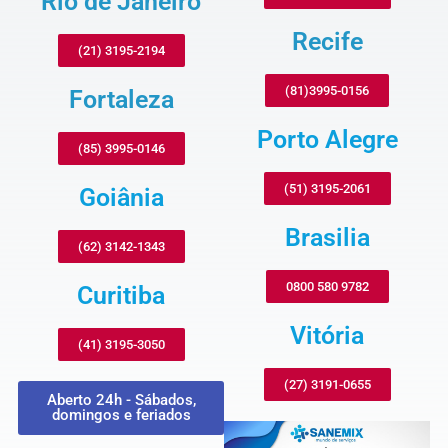
Rio de Janeiro
Recife
(21) 3195-2194
(81)3995-0156
Fortaleza
Porto Alegre
(85) 3995-0146
(51) 3195-2061
Goiânia
Brasilia
(62) 3142-1343
0800 580 9782
Curitiba
Vitória
(41) 3195-3050
(27) 3191-0655
Aberto 24h - Sábados,
domingos e feriados