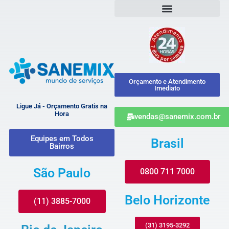
Orçamento e Atendimento
Imediato
Ligue Já - Orçamento Gratis na
Hora
vendas@sanemix.com.br
Equipes em Todos
Brasil
Bairros
São Paulo
0800 711 7000
Belo Horizonte
(11) 3885-7000
(31) 3195-3292