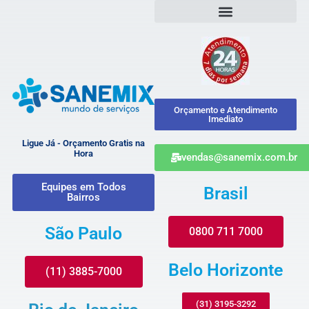
Orçamento e Atendimento
Imediato
Ligue Já - Orçamento Gratis na
Hora
vendas@sanemix.com.br
Equipes em Todos
Brasil
Bairros
São Paulo
0800 711 7000
Belo Horizonte
(11) 3885-7000
(31) 3195-3292