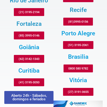
Rio de Janeiro
Recife
(21) 3195-2194
(81)3995-0156
Fortaleza
Porto Alegre
(85) 3995-0146
(51) 3195-2061
Goiânia
Brasilia
(62) 3142-1343
0800 580 9782
Curitiba
Vitória
(41) 3195-3050
(27) 3191-0655
Aberto 24h - Sábados,
domingos e feriados