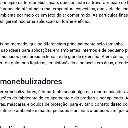
rincípio da termonebulização, que consiste na transformação do 
é aquecido até atingir uma temperatura específica, que varia de ac
ambiente por meio de um jato de ar comprimido. As partículas finas
es, garantindo uma aplicação uniforme e eficaz.
is no mercado, que se diferenciam principalmente pelo tamanho,
 são ideais para aplicações em ambientes internos e de pequeno p
ndicados para áreas externas e de grande extensão. Além disso, h
dutos químicos líquidos, emulsionáveis e solúveis em água, atend
ermonebulizadores
os termonebulizadores, é importante seguir algumas recomendações.
struções do fabricante do equipamento e do produto a ser aplicado. 
vas, máscaras e óculos de proteção, para evitar o contato direto c
entilar o ambiente e manter pessoas e animais afastados até que 