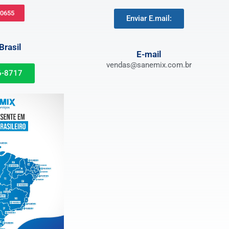
-0655
Enviar E.mail:
rasil
E-mail
vendas@sanemix.com.br
6-8717