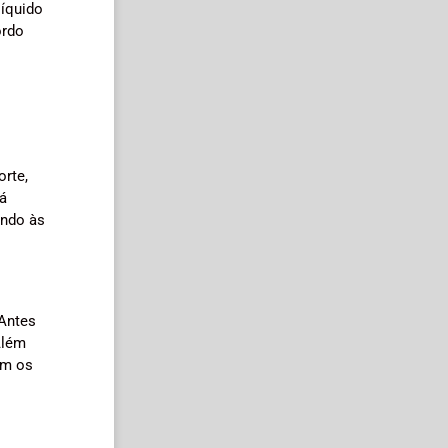
líquido
ordo
orte,
á
endo às
 Antes
Além
om os
o