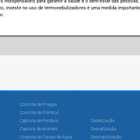
s indispensáveis para garantir a saúde e o bem-estar das pessoas
nto, investir no uso de termonebulizadores é uma medida important
o.
Controle de Pragas
Controle de Pombos
Captura de Pombos
Dedetização
Captura de animais
Desratização
Limpeza de Caixas de Água
Descupinização