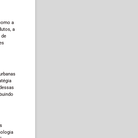
 como a
dutos, a
 de
es
 urbanas
atégia
 dessas
ibuindo
s
nologia