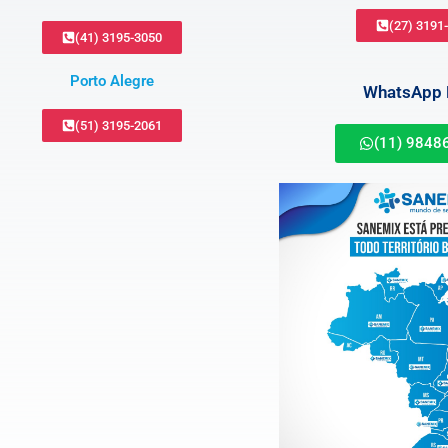
(27) 3191
(41) 3195-3050
Porto Alegre
WhatsApp B
(51) 3195-2061
(11) 9848