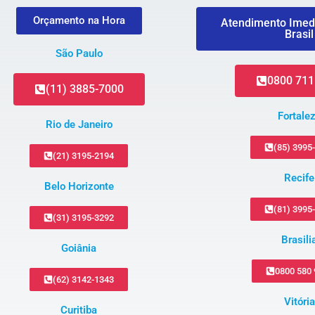
Orçamento na Hora
Atendimento Imed
Brasil
São Paulo
0800 711
(11) 3885-7000
Fortale
Rio de Janeiro
(85) 3995
(21) 3195-2194
Recife
Belo Horizonte
(81) 3995
(31) 3195-3292
Brasili
Goiânia
0800 580
(62) 3142-1343
Vitória
Curitiba