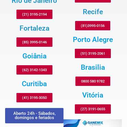
Rio de Janeiro
Recife
(21) 3195-2194
(81)3995-0156
Fortaleza
Porto Alegre
(85) 3995-0146
(51) 3195-2061
Goiânia
Brasilia
(62) 3142-1343
0800 580 9782
Curitiba
Vitória
(41) 3195-3050
(27) 3191-0655
Aberto 24h - Sábados,
domingos e feriados