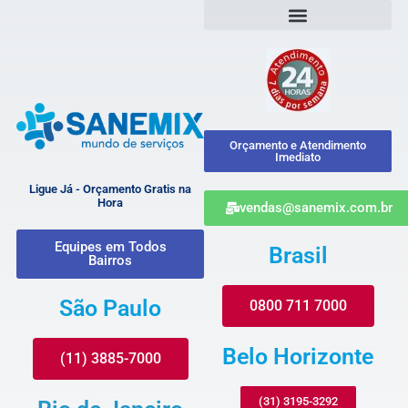
Orçamento e Atendimento
Imediato
Ligue Já - Orçamento Gratis na
Hora
vendas@sanemix.com.br
Equipes em Todos
Brasil
Bairros
São Paulo
0800 711 7000
Belo Horizonte
(11) 3885-7000
(31) 3195-3292