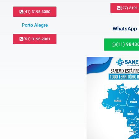
(27) 3191
(41) 3195-3050
Porto Alegre
WhatsApp B
(51) 3195-2061
(11) 9848