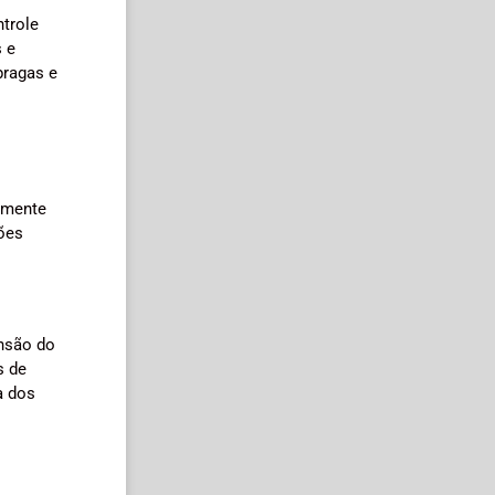
ntrole
s e
pragas e
amente
ções
ensão do
s de
a dos