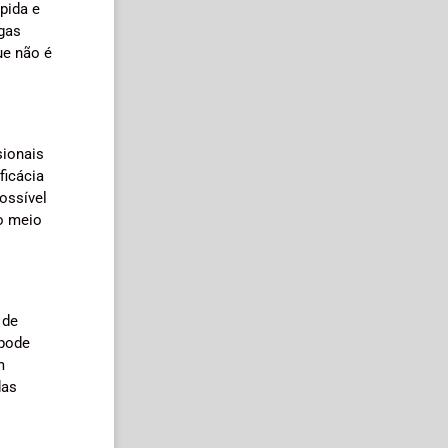
pida e
agas
ue não é
sionais
ficácia
ossível
ao meio
 de
 pode
m
das