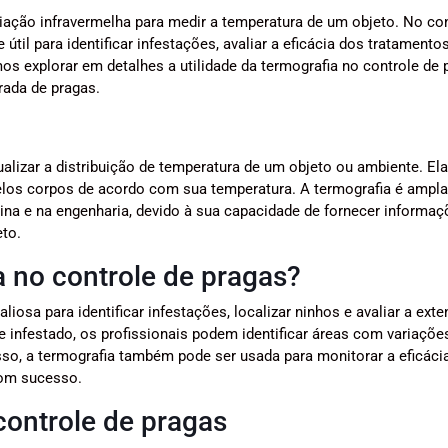
diação infravermelha para medir a temperatura de um objeto. No co
til para identificar infestações, avaliar a eficácia dos tratamento
s explorar em detalhes a utilidade da termografia no controle de 
rada de pragas.
alizar a distribuição de temperatura de um objeto ou ambiente. Ela
pelos corpos de acordo com sua temperatura. A termografia é ampl
cina e na engenharia, devido à sua capacidade de fornecer informa
eto.
a no controle de pragas?
liosa para identificar infestações, localizar ninhos e avaliar a ext
infestado, os profissionais podem identificar áreas com variaçõe
so, a termografia também pode ser usada para monitorar a eficáci
com sucesso.
controle de pragas