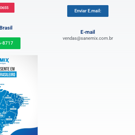
-0655
Enviar E.mail:
rasil
E-mail
vendas@sanemix.com.br
6-8717