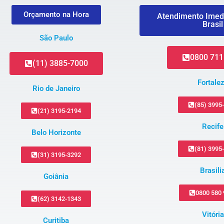
Orçamento na Hora
Atendimento Imed
Brasil
São Paulo
0800 711
(11) 3885-7000
Fortale
Rio de Janeiro
(85) 3995
(21) 3195-2194
Recife
Belo Horizonte
(81) 3995
(31) 3195-3292
Brasili
Goiânia
0800 580
(62) 3142-1343
Vitória
Curitiba