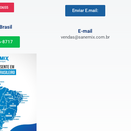
-0655
Enviar E.mail:
rasil
E-mail
vendas@sanemix.com.br
6-8717