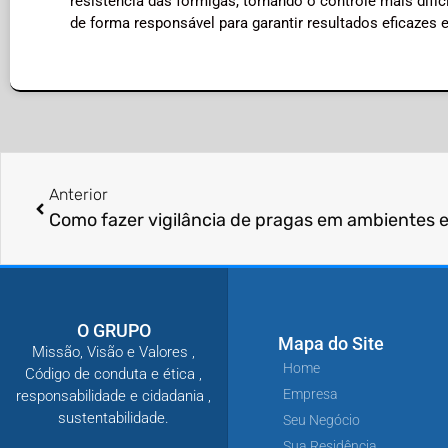
resistência das formigas, tornando o controle mais difíc
de forma responsável para garantir resultados eficazes 
Anterior
Como fazer vigilância de pragas em ambientes 
O GRUPO
Mapa do Site
Missão, Visão e Valores ,
Home
Código de conduta e ética ,
Empresa
responsabilidade e cidadania ,
sustentabilidade.
Seu Negócio
Sua Residência