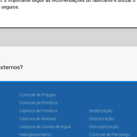
il. É importante seguir as recomendações do fabricante e utilizar o
e seguros.
externos?
Controle de Pragas
Controle de Pombos
Captura de Pombos
Dedetização
Captura de animais
Desratização
Limpeza de Caixas de Água
Descupinização
Hidrojateamento
Controle de Percevejo