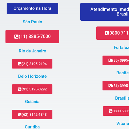
Orçamento na Hora
Atendimento Imed
Brasil
São Paulo
0800 711
(11) 3885-7000
Fortale
Rio de Janeiro
(85) 3995
(21) 3195-2194
Recife
Belo Horizonte
(81) 3995
(31) 3195-3292
Brasili
Goiânia
0800 580
(62) 3142-1343
Vitória
Curitiba