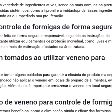
 variedade de ingredientes ativos, sendo os mais comuns os piret
icidas sistêmicos, como a fipronil e a imidacloprida. Esses ingredi
ando-as ou impedindo sua proliferação.
ontrole de formigas de forma segur
r feita de forma segura e responsável, seguindo as instruções do
ante utilizar equipamentos de proteção individual, como luvas e m
 e animais de estimação afastados da área tratada.
m tomados ao utilizar veneno para
te tomar alguns cuidados para garantir a eficácia do produto e a s
dado não aplicar o veneno em locais de preparo de alimentos, evi
ação. Além disso, é importante armazenar o veneno em local seguro
o de veneno para controle de formi
ersos benefícios, como a eliminação rápida e eficaz das formigas,