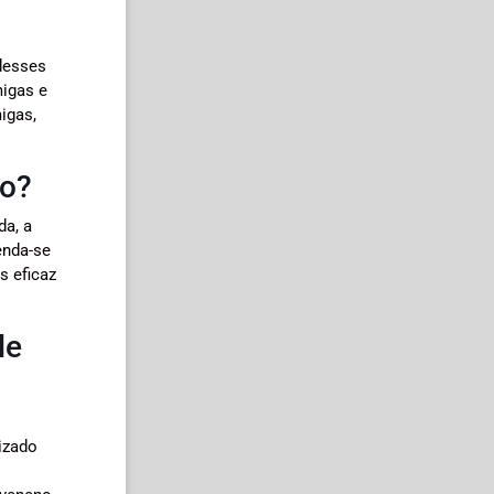
 desses
migas e
igas,
do?
da, a
enda-se
s eficaz
le
s
izado