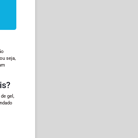
ão
ou seja,
uam
is?
de gel,
endado