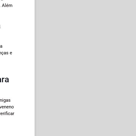
. Além
a
 a
nças e
ara
rmigas
 veneno
rificar