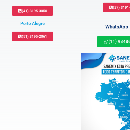
(27) 3191
(41) 3195-3050
Porto Alegre
WhatsApp B
(51) 3195-2061
(11) 9848