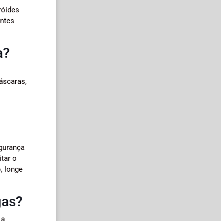
róides
entes
a?
áscaras,
egurança
tar o
, longe
gas?
 a