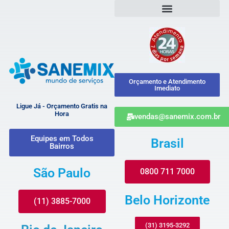
Orçamento e Atendimento
Imediato
Ligue Já - Orçamento Gratis na
Hora
vendas@sanemix.com.br
Equipes em Todos
Brasil
Bairros
São Paulo
0800 711 7000
Belo Horizonte
(11) 3885-7000
(31) 3195-3292