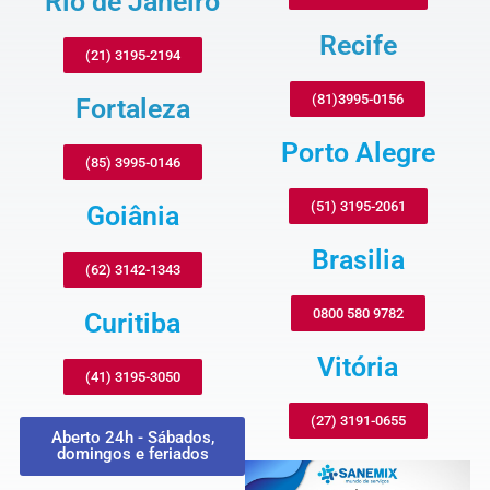
Rio de Janeiro
Recife
(21) 3195-2194
(81)3995-0156
Fortaleza
Porto Alegre
(85) 3995-0146
(51) 3195-2061
Goiânia
Brasilia
(62) 3142-1343
0800 580 9782
Curitiba
Vitória
(41) 3195-3050
(27) 3191-0655
Aberto 24h - Sábados,
domingos e feriados