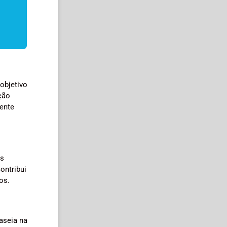
objetivo
ção
ente
os
ontribui
os.
aseia na