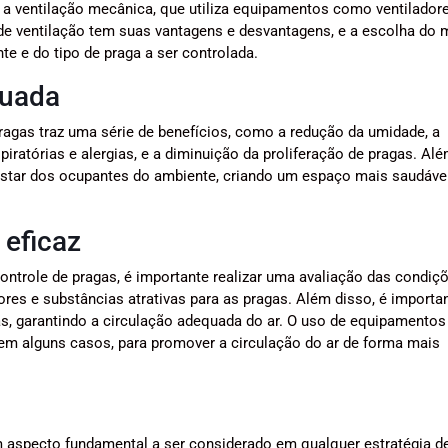
 e a ventilação mecânica, que utiliza equipamentos como ventilador
 de ventilação tem suas vantagens e desvantagens, e a escolha do
e e do tipo de praga a ser controlada.
quada
agas traz uma série de benefícios, como a redução da umidade, a
iratórias e alergias, e a diminuição da proliferação de pragas. Alé
-estar dos ocupantes do ambiente, criando um espaço mais saudáve
 eficaz
ontrole de pragas, é importante realizar uma avaliação das condiç
ores e substâncias atrativas para as pragas. Além disso, é importa
as, garantindo a circulação adequada do ar. O uso de equipamento
em alguns casos, para promover a circulação do ar de forma mais
m aspecto fundamental a ser considerado em qualquer estratégia d