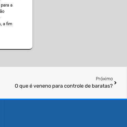
 para a
ção
e
, a fim
Próximo
O que é veneno para controle de baratas?