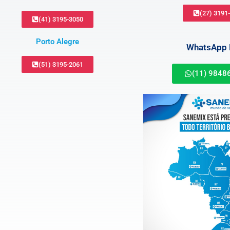
(27) 3191
(41) 3195-3050
Porto Alegre
WhatsApp B
(51) 3195-2061
(11) 9848