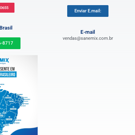
-0655
Enviar E.mail:
rasil
E-mail
vendas@sanemix.com.br
6-8717