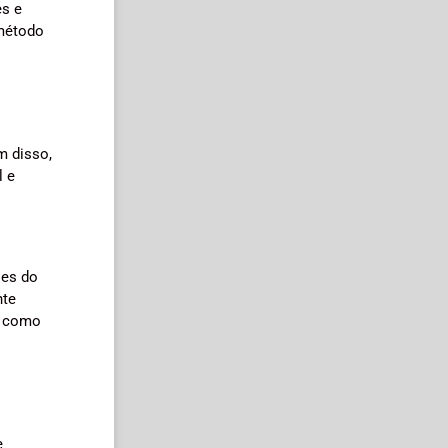
es e
 método
m disso,
l e
ões do
nte
s como
e