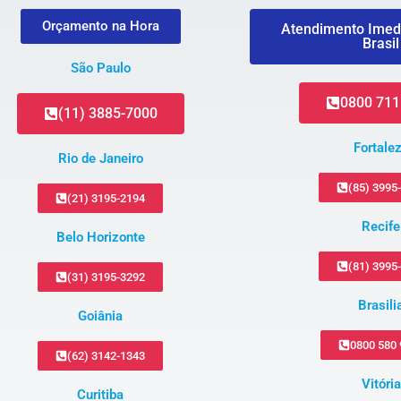
Orçamento na Hora
Atendimento Imed
Brasil
São Paulo
0800 711
(11) 3885-7000
Fortale
Rio de Janeiro
(85) 3995
(21) 3195-2194
Recife
Belo Horizonte
(81) 3995
(31) 3195-3292
Brasili
Goiânia
0800 580
(62) 3142-1343
Vitória
Curitiba