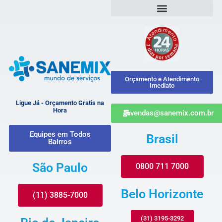
Orçamento e Atendimento
Imediato
Ligue Já - Orçamento Gratis na
Hora
vendas@sanemix.com.br
Equipes em Todos
Brasil
Bairros
São Paulo
0800 711 7000
Belo Horizonte
(11) 3885-7000
(31) 3195-3292