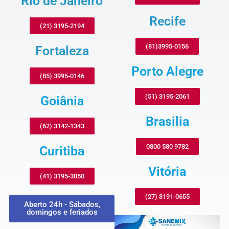
Rio de Janeiro
Recife
(21) 3195-2194
(81)3995-0156
Fortaleza
Porto Alegre
(85) 3995-0146
(51) 3195-2061
Goiânia
Brasilia
(62) 3142-1343
0800 580 9782
Curitiba
Vitória
(41) 3195-3050
(27) 3191-0655
Aberto 24h - Sábados,
domingos e feriados