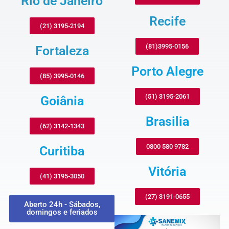
Rio de Janeiro
Recife
(21) 3195-2194
(81)3995-0156
Fortaleza
Porto Alegre
(85) 3995-0146
(51) 3195-2061
Goiânia
Brasilia
(62) 3142-1343
0800 580 9782
Curitiba
Vitória
(41) 3195-3050
(27) 3191-0655
Aberto 24h - Sábados,
domingos e feriados