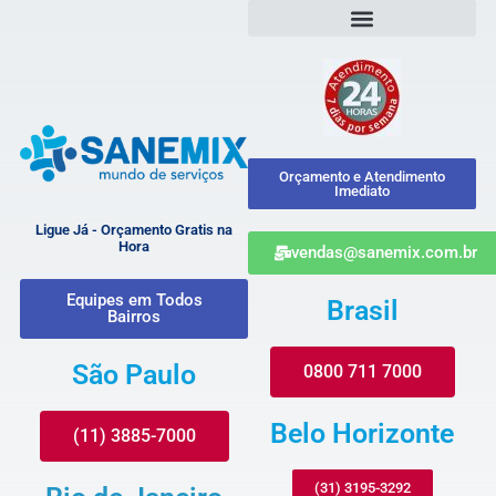
Orçamento e Atendimento
Imediato
Ligue Já - Orçamento Gratis na
Hora
vendas@sanemix.com.br
Equipes em Todos
Brasil
Bairros
São Paulo
0800 711 7000
Belo Horizonte
(11) 3885-7000
(31) 3195-3292