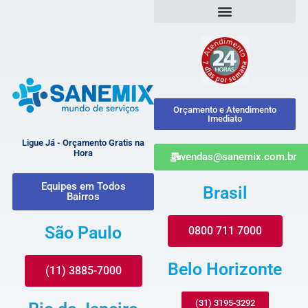
Orçamento e Atendimento
Imediato
Ligue Já - Orçamento Gratis na
Hora
vendas@sanemix.com.br
Equipes em Todos
Brasil
Bairros
São Paulo
0800 711 7000
Belo Horizonte
(11) 3885-7000
(31) 3195-3292