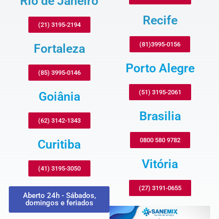
Rio de Janeiro
Recife
(21) 3195-2194
(81)3995-0156
Fortaleza
Porto Alegre
(85) 3995-0146
(51) 3195-2061
Goiânia
Brasilia
(62) 3142-1343
0800 580 9782
Curitiba
Vitória
(41) 3195-3050
(27) 3191-0655
Aberto 24h - Sábados,
domingos e feriados