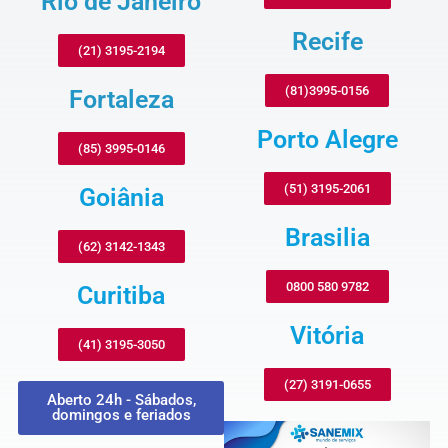
Rio de Janeiro
Recife
(21) 3195-2194
(81)3995-0156
Fortaleza
Porto Alegre
(85) 3995-0146
(51) 3195-2061
Goiânia
Brasilia
(62) 3142-1343
0800 580 9782
Curitiba
Vitória
(41) 3195-3050
(27) 3191-0655
Aberto 24h - Sábados,
domingos e feriados