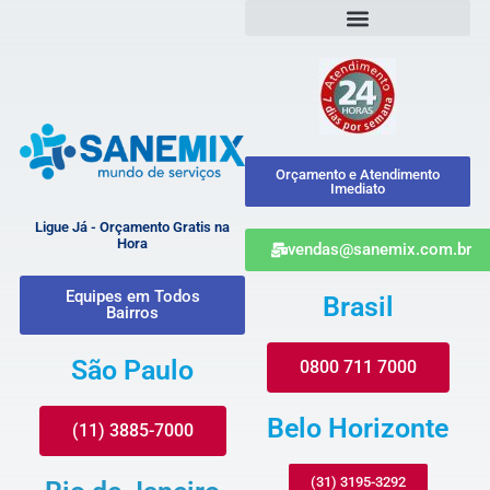
Orçamento e Atendimento
Imediato
Ligue Já - Orçamento Gratis na
Hora
vendas@sanemix.com.br
Equipes em Todos
Brasil
Bairros
São Paulo
0800 711 7000
Belo Horizonte
(11) 3885-7000
(31) 3195-3292