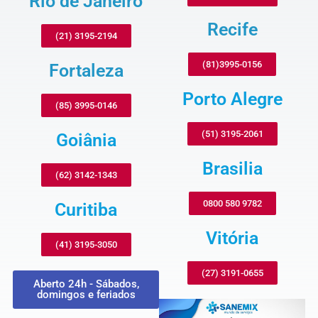
Rio de Janeiro
Recife
(21) 3195-2194
(81)3995-0156
Fortaleza
Porto Alegre
(85) 3995-0146
(51) 3195-2061
Goiânia
Brasilia
(62) 3142-1343
0800 580 9782
Curitiba
Vitória
(41) 3195-3050
(27) 3191-0655
Aberto 24h - Sábados,
domingos e feriados