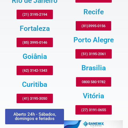
Rio de Janeiro
Recife
(21) 3195-2194
(81)3995-0156
Fortaleza
Porto Alegre
(85) 3995-0146
(51) 3195-2061
Goiânia
Brasilia
(62) 3142-1343
0800 580 9782
Curitiba
Vitória
(41) 3195-3050
(27) 3191-0655
Aberto 24h - Sábados,
domingos e feriados