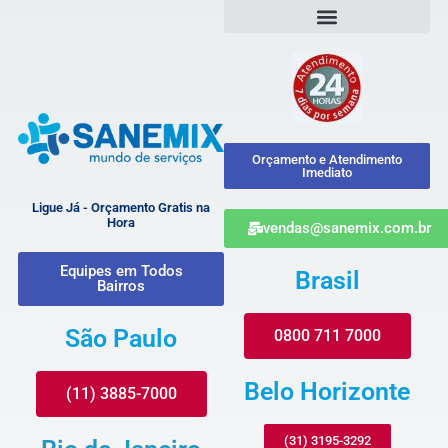
Orçamento e Atendimento
Imediato
Ligue Já - Orçamento Gratis na
Hora
vendas@sanemix.com.br
Equipes em Todos
Brasil
Bairros
São Paulo
0800 711 7000
Belo Horizonte
(11) 3885-7000
(31) 3195-3292