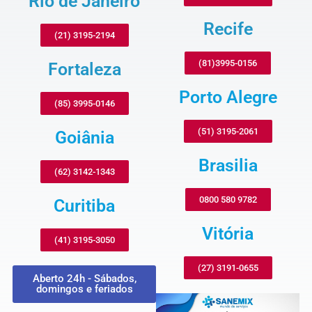
Rio de Janeiro
Recife
(21) 3195-2194
(81)3995-0156
Fortaleza
Porto Alegre
(85) 3995-0146
(51) 3195-2061
Goiânia
Brasilia
(62) 3142-1343
0800 580 9782
Curitiba
Vitória
(41) 3195-3050
(27) 3191-0655
Aberto 24h - Sábados,
domingos e feriados