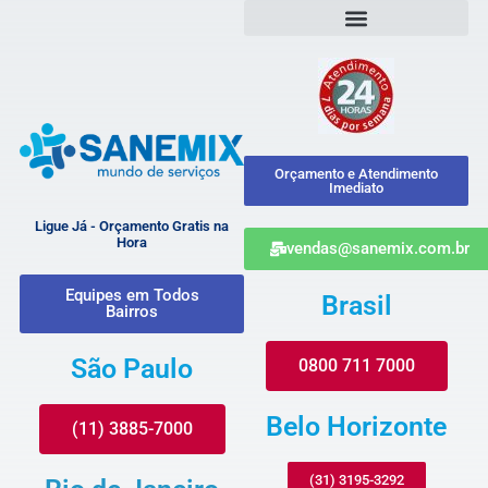
Orçamento e Atendimento
Imediato
Ligue Já - Orçamento Gratis na
Hora
vendas@sanemix.com.br
Equipes em Todos
Brasil
Bairros
São Paulo
0800 711 7000
Belo Horizonte
(11) 3885-7000
(31) 3195-3292