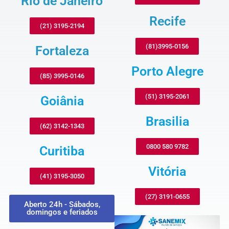
Rio de Janeiro
Recife
(21) 3195-2194
(81)3995-0156
Fortaleza
Porto Alegre
(85) 3995-0146
(51) 3195-2061
Goiânia
Brasilia
(62) 3142-1343
0800 580 9782
Curitiba
Vitória
(41) 3195-3050
(27) 3191-0655
Aberto 24h - Sábados,
domingos e feriados