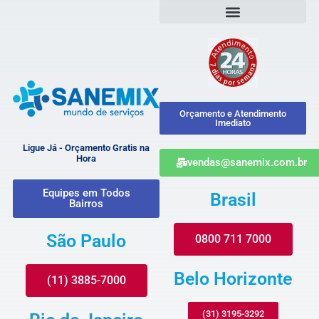
Orçamento e Atendimento
Imediato
Ligue Já - Orçamento Gratis na
Hora
vendas@sanemix.com.br
Equipes em Todos
Brasil
Bairros
São Paulo
0800 711 7000
Belo Horizonte
(11) 3885-7000
(31) 3195-3292