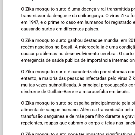
O Zika mosquito surto é uma doença viral transmitida 
transmissor da dengue e da chikungunya. O vírus Zika fo
em 1947, e o primeiro caso em humanos foi registrado e
causando surtos em diferentes países.
O Zika mosquito surto ganhou destaque mundial em 201
recém-nascidos no Brasil. A microcefalia é uma condiç
causar problemas no desenvolvimento cerebral. O surto
emergência de saúde pública de importância internacion
O Zika mosquito surto é caracterizado por sintomas com
entanto, a maioria das pessoas infectadas pelo vírus Z
muitas vezes subnotificada. A principal preocupação c
síndrome de Guillain-Barré e a microcefalia em bebês.
O Zika mosquito surto se espalha principalmente pela p
alimenta de sangue humano. Além da transmissão pelo m
transfusão sanguínea e de mãe para filho durante a grav
repelentes, roupas que cubram o corpo e telas nas janel
O Zika mosquito surto pode ter impactos significativos 