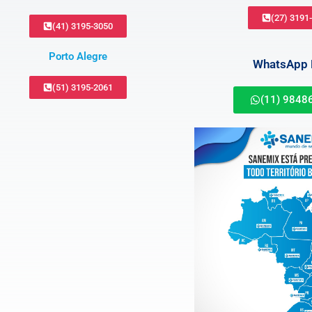
(27) 3191
(41) 3195-3050
Porto Alegre
WhatsApp B
(51) 3195-2061
(11) 9848