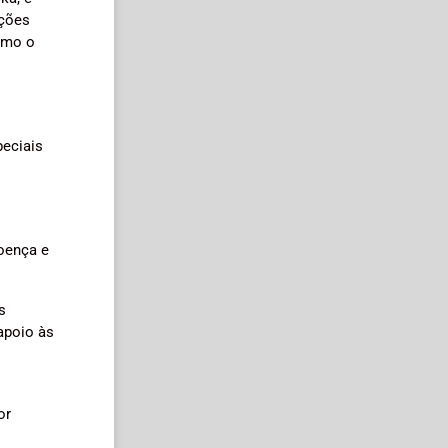
ações
como o
peciais
doença e
s
apoio às
or