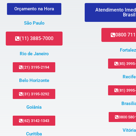
Orçamento na Hora
Atendimento Imed
Brasil
São Paulo
0800 711
(11) 3885-7000
Fortale
Rio de Janeiro
(85) 3995
(21) 3195-2194
Recife
Belo Horizonte
(81) 3995
(31) 3195-3292
Brasili
Goiânia
0800 580
(62) 3142-1343
Vitória
Curitiba