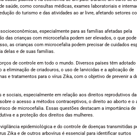
 saúde, como consultas médicas, exames laboratoriais e intern
redução do turismo e das atividades ao ar livre, afetando setores 
socioeconômicas, especialmente para as famílias afetadas pela
ção das crianças com microcefalia podem ser elevados, o que pode
isso, as crianças com microcefalia podem precisar de cuidados es
a delas e de suas famílias.
forços de controle em todo o mundo. Diversos países têm adotado
 eliminação de criadouros, o uso de larvicidas e a aplicação de
as e tratamentos para o vírus Zika, com o objetivo de prevenir a 
e sociais, especialmente em relação aos direitos reprodutivos da
sobre o acesso a métodos contraceptivos, o direito ao aborto e o 
 risco de microcefalia. Essas questões destacam a importância de
utiva e a proteção dos direitos das mulheres.
vigilância epidemiológica e do controle de doenças transmitidas p
s Zika e de outros arbovírus é essencial para identificar surtos