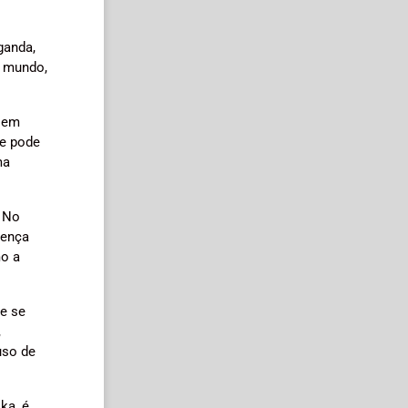
ganda,
o mundo,
a em
ue pode
ma
. No
oença
mo a
e se
,
uso de
ka, é