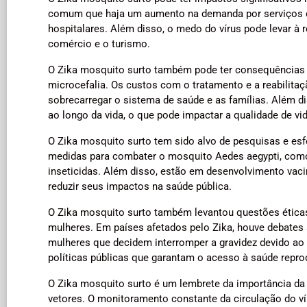
comum que haja um aumento na demanda por serviços de
hospitalares. Além disso, o medo do vírus pode levar à 
comércio e o turismo.
O Zika mosquito surto também pode ter consequências 
microcefalia. Os custos com o tratamento e a reabilita
sobrecarregar o sistema de saúde e as famílias. Além d
ao longo da vida, o que pode impactar a qualidade de vid
O Zika mosquito surto tem sido alvo de pesquisas e es
medidas para combater o mosquito Aedes aegypti, como a
inseticidas. Além disso, estão em desenvolvimento vacin
reduzir seus impactos na saúde pública.
O Zika mosquito surto também levantou questões éticas 
mulheres. Em países afetados pelo Zika, houve debates 
mulheres que decidem interromper a gravidez devido ao
políticas públicas que garantam o acesso à saúde reprod
O Zika mosquito surto é um lembrete da importância da 
vetores. O monitoramento constante da circulação do víru