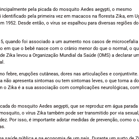
principalmente pela picada do mosquito Aedes aegypti, o mesmo
i identificado pela primeira vez em macacos na floresta Zika, em U
m 1952. Desde então, o vírus se espalhou para diversas regiões d
5, quando foi associado a um aumento nos casos de microcefali
ão em que o bebê nasce com o crânio menor do que o normal, o q
 de Zika levou a Organização Mundial da Saúde (OMS) a declarar u
al.
o febre, erupções cutâneas, dores nas articulações e conjuntivite
ika não apresenta sintomas ou tem sintomas leves, o que torna a d
om o Zika é a sua associação com complicações neurológicas, co
icada do mosquito Aedes aegypti, que se reproduz em água parada 
osquito, o vírus Zika também pode ser transmitido por via sexual
idez. Por isso, é importante adotar medidas de prevenção, como o 
as.
na saúde pública e na economia de um país. Durante um surto de Zi