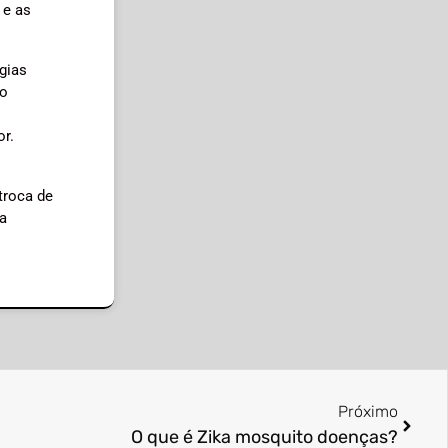
 e as
gias
ao
or.
troca de
 a
Próximo
O que é Zika mosquito doenças?