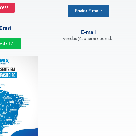
-0655
Enviar E.mail:
rasil
E-mail
vendas@sanemix.com.br
6-8717