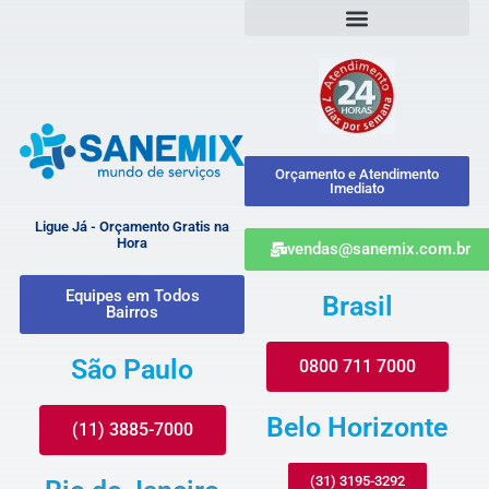
Orçamento e Atendimento
Imediato
Ligue Já - Orçamento Gratis na
Hora
vendas@sanemix.com.br
Equipes em Todos
Brasil
Bairros
São Paulo
0800 711 7000
Belo Horizonte
(11) 3885-7000
(31) 3195-3292