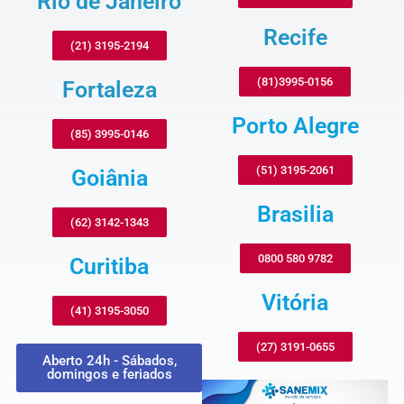
Rio de Janeiro
Recife
(21) 3195-2194
(81)3995-0156
Fortaleza
Porto Alegre
(85) 3995-0146
(51) 3195-2061
Goiânia
Brasilia
(62) 3142-1343
0800 580 9782
Curitiba
Vitória
(41) 3195-3050
(27) 3191-0655
Aberto 24h - Sábados,
domingos e feriados