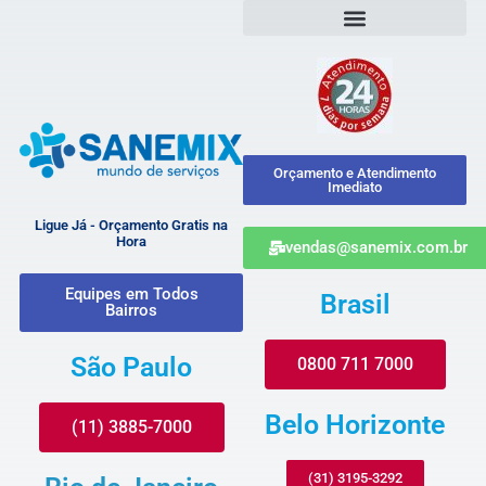
Orçamento e Atendimento
Imediato
Ligue Já - Orçamento Gratis na
Hora
vendas@sanemix.com.br
Equipes em Todos
Brasil
Bairros
São Paulo
0800 711 7000
Belo Horizonte
(11) 3885-7000
(31) 3195-3292