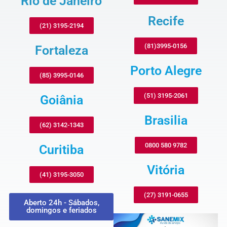
Rio de Janeiro
Recife
(21) 3195-2194
(81)3995-0156
Fortaleza
Porto Alegre
(85) 3995-0146
(51) 3195-2061
Goiânia
Brasilia
(62) 3142-1343
0800 580 9782
Curitiba
Vitória
(41) 3195-3050
(27) 3191-0655
Aberto 24h - Sábados,
domingos e feriados