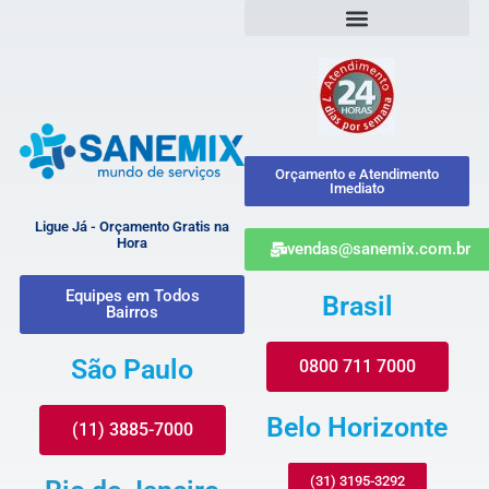
Orçamento e Atendimento
Imediato
Ligue Já - Orçamento Gratis na
Hora
vendas@sanemix.com.br
Equipes em Todos
Brasil
Bairros
São Paulo
0800 711 7000
Belo Horizonte
(11) 3885-7000
(31) 3195-3292