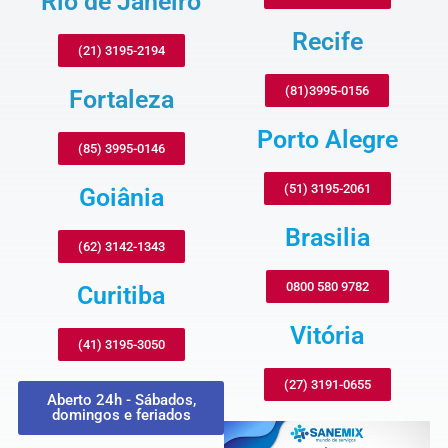
Rio de Janeiro
Recife
(21) 3195-2194
(81)3995-0156
Fortaleza
Porto Alegre
(85) 3995-0146
(51) 3195-2061
Goiânia
Brasilia
(62) 3142-1343
0800 580 9782
Curitiba
Vitória
(41) 3195-3050
(27) 3191-0655
Aberto 24h - Sábados,
domingos e feriados