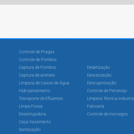
Controle de Pragas
Controle de Pombos
Captura de Pombos
Dedetização
Captura de animais
Desratização
Limpeza de Caixas de Água
Descupinização
Hidrojateamento
Controle de Percevejo
Transporte de Efluentes
Limpeza Técnica industria
Limpa Fossa
Falcoaria
Desentupidora
Controle de morcegos
Caça Vazamento
Sanitização