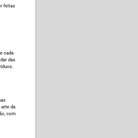
 feitas
de cada
idar das
víduos.
mas
 arte da
ção, com