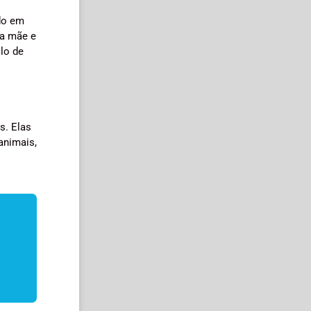
do em
la mãe e
lo de
s. Elas
animais,