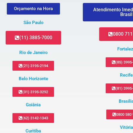
Orçamento na Hora
Atendimento Imed
Brasil
São Paulo
0800 711
(11) 3885-7000
Fortale
Rio de Janeiro
(85) 3995
(21) 3195-2194
Recife
Belo Horizonte
(81) 3995
(31) 3195-3292
Brasili
Goiânia
0800 580
(62) 3142-1343
Vitória
Curitiba