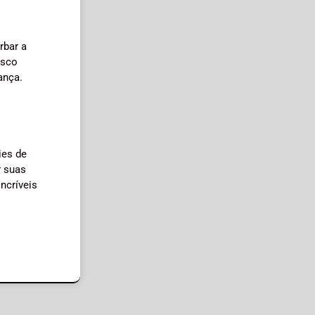
rbar a
isco
ança.
ies de
r suas
ncríveis