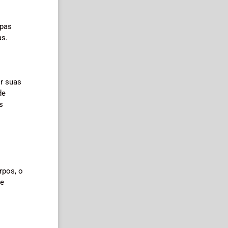
spas
as.
r suas
de
s
s
rpos, o
se