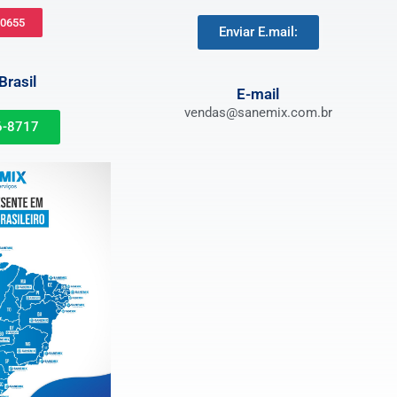
-0655
Enviar E.mail:
rasil
E-mail
vendas@sanemix.com.br
6-8717