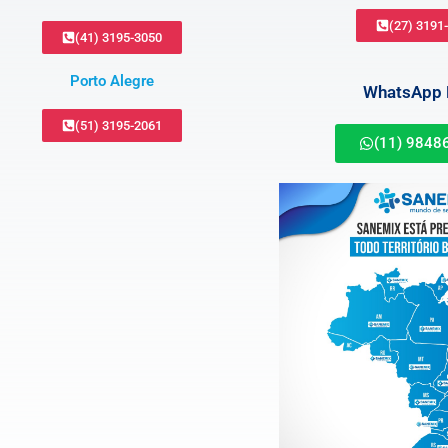
(27) 3191
(41) 3195-3050
Porto Alegre
WhatsApp B
(51) 3195-2061
(11) 9848