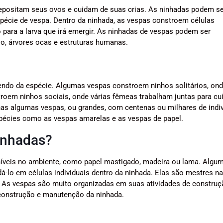
epositam seus ovos e cuidam de suas crias. As ninhadas podem ser
pécie de vespa. Dentro da ninhada, as vespas constroem células
para a larva que irá emergir. As ninhadas de vespas podem ser
o, árvores ocas e estruturas humanas.
dendo da espécie. Algumas vespas constroem ninhos solitários, on
troem ninhos sociais, onde várias fêmeas trabalham juntas para cu
as algumas vespas, ou grandes, com centenas ou milhares de indi
écies como as vespas amarelas e as vespas de papel.
inhadas?
íveis no ambiente, como papel mastigado, madeira ou lama. Algu
-lo em células individuais dentro da ninhada. Elas são mestres na
s. As vespas são muito organizadas em suas atividades de constru
construção e manutenção da ninhada.