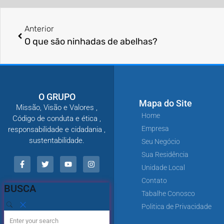
Anterior
O que são ninhadas de abelhas?
O GRUPO
Mapa do Site
Missão, Visão e Valores ,
Home
Código de conduta e ética ,
Empresa
responsabilidade e cidadania ,
sustentabilidade.
Seu Negócio
Sua Residência
Unidade Local
Contato
BUSCA
Tabalhe Conosco
Politica de Privacidade