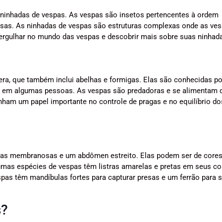
 ninhadas de vespas. As vespas são insetos pertencentes à ordem
sas. As ninhadas de vespas são estruturas complexas onde as ve
rgulhar no mundo das vespas e descobrir mais sobre suas ninhad
a, que também inclui abelhas e formigas. Elas são conhecidas po
s em algumas pessoas. As vespas são predadoras e se alimentam 
ham um papel importante no controle de pragas e no equilíbrio do
sas membranosas e um abdômen estreito. Elas podem ser de core
umas espécies de vespas têm listras amarelas e pretas em seus co
as têm mandíbulas fortes para capturar presas e um ferrão para 
s?