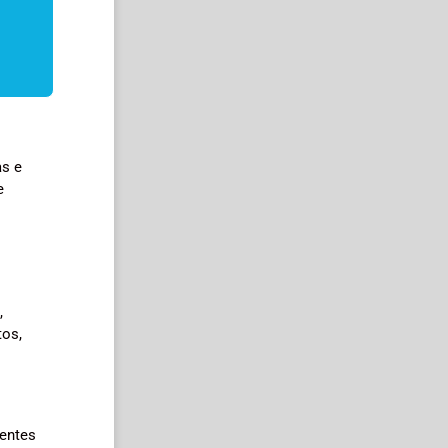
as e
e
,
tos,
rentes