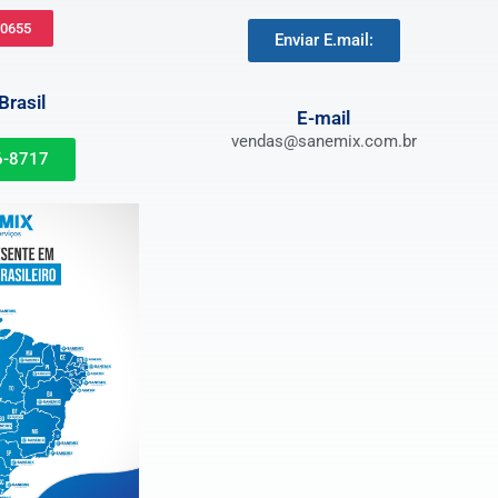
-0655
Enviar E.mail:
rasil
E-mail
vendas@sanemix.com.br
6-8717