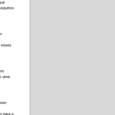
que
osquitos
er
r esses
 em
ão uma
esse
o para a