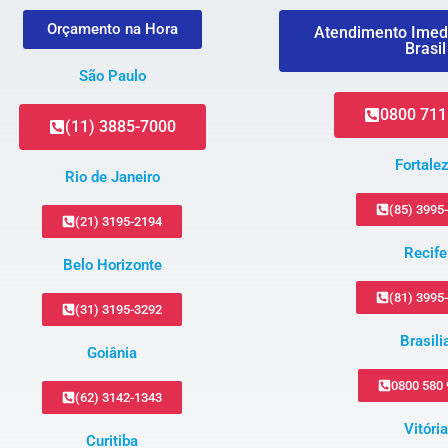
Orçamento na Hora
Atendimento Imed
Brasil
São Paulo
0800 711
(11) 3885-7000
Fortale
Rio de Janeiro
(85) 3995
(21) 3195-2194
Recife
Belo Horizonte
(81) 3995
(31) 3195-3292
Brasili
Goiânia
0800 580
(62) 3142-1343
Vitória
Curitiba