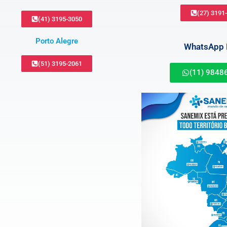
(27) 3191
(41) 3195-3050
Porto Alegre
WhatsApp B
(51) 3195-2061
(11) 9848