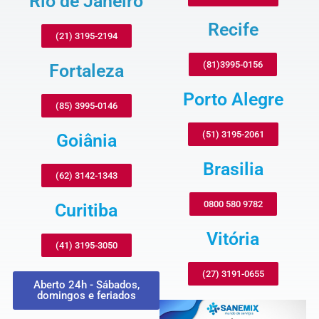
Rio de Janeiro
Recife
(21) 3195-2194
(81)3995-0156
Fortaleza
Porto Alegre
(85) 3995-0146
(51) 3195-2061
Goiânia
Brasilia
(62) 3142-1343
0800 580 9782
Curitiba
Vitória
(41) 3195-3050
(27) 3191-0655
Aberto 24h - Sábados,
domingos e feriados