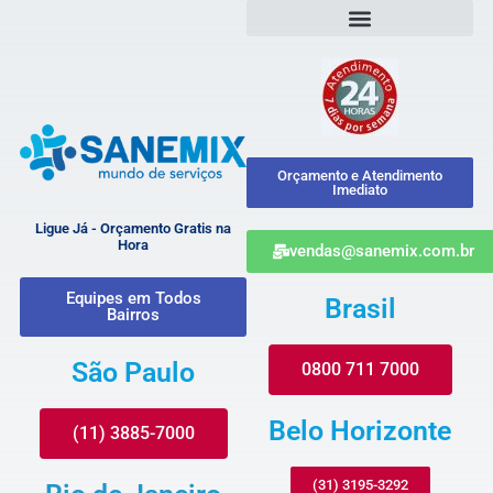
Orçamento e Atendimento
Imediato
Ligue Já - Orçamento Gratis na
Hora
vendas@sanemix.com.br
Equipes em Todos
Brasil
Bairros
São Paulo
0800 711 7000
Belo Horizonte
(11) 3885-7000
(31) 3195-3292